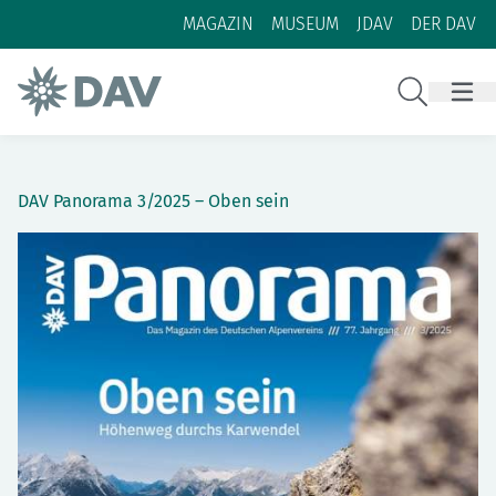
Zum Inhalt
Zur Footer-Navigation
MAGAZIN
MUSEUM
JDAV
DER DAV
Suche
DAV Panorama 3/2025 – Oben sein