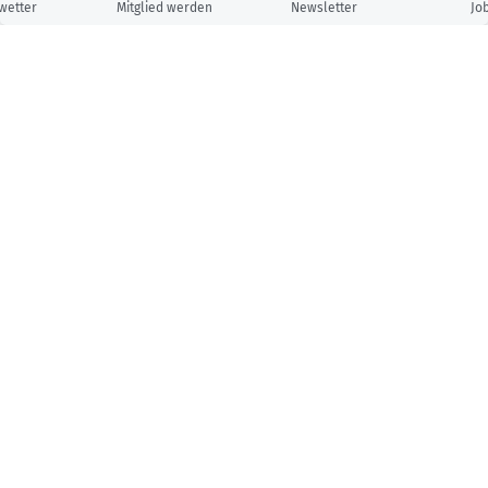
wetter
Mitglied werden
Newsletter
Jo
Unsere Partner: