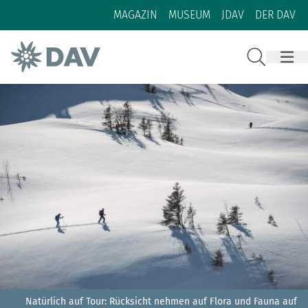
Zum Inhalt
Zur Footer-Navigation
MAGAZIN
MUSEUM
JDAV
DER DAV
Suche
Natürlich auf Tour: Rücksicht nehmen auf Flora und Fauna auf