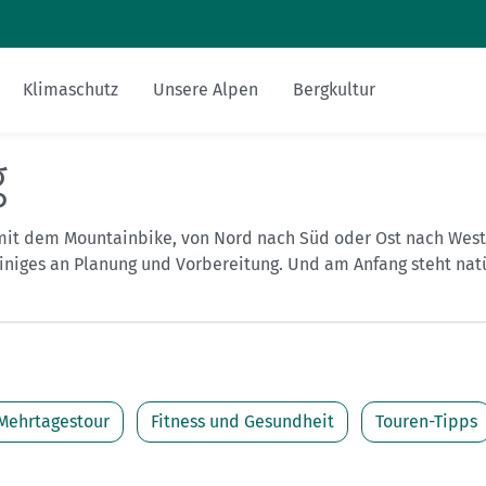
Zum Inhalt
Zur Footer-Navigation
Klimaschutz
Unsere Alpen
Bergkultur
g
Sicher am Berg
Touren-Tipps
Hüttentipp
Nachhaltigkeit
Bergsteigerdörfer
Miteinander
Gesucht-Gefunden
alpenvereinaktiv.com
 mit dem Mountainbike, von Nord nach Süd oder Ost nach West
Ausrüstung
Mehrtagestour
Essen und Trinken
FAQs
DAV-Felsinfo
 einiges an Planung und Vorbereitung. Und am Anfang steht natü
Bergsport mit Kindern
Anreise
Mediadaten
Notruf
Fitness und Gesundheit
Krisenintervention
Mehrtagestour
Fitness und Gesundheit
Touren-Tipps
Versicherungen