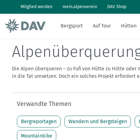
Mitglied werden
mein.alpenverein
DAV Shop
Bergsport
Auf Tour
Hütten
Alpenüberquerun
Wandern: So geht's
Wandern und Bergsteigen
Hüttenbesuch
Klimaschutz in den Alpen
Pflanzen und Tiere
Alpines Museum
Aktuelles Heft
Bergwetter
Die Alpen überqueren – zu Fuß von Hütte zu Hütte oder
Klettern: So geht's
Skitouren
Arbeiten auf Hütten
Klimawandel in den Alpen
Naturschutz
Geschichte
Archiv
Bergbericht
in die Tat umsetzen. Doch ein solches Projekt erfordert
Klettersteig: So geht's
Tourenplanung
Geschichten von draußen
Lawinenlagebericht
Verwandte Themen
Mountainbiken: So geht's
DAV Panorama App
Hüttensuche
Bergreportagen
Wandern und Bergsteigen
Last-Minute-Hüttenbett
Mountainbike