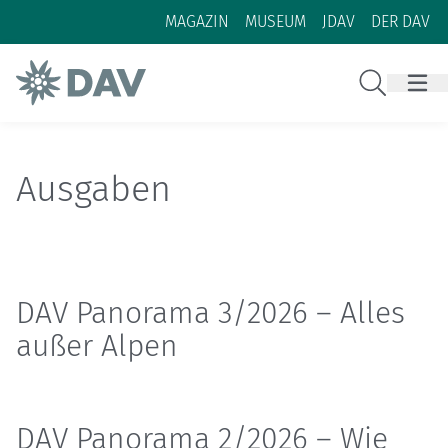
Zum Inhalt
Zur Footer-Navigation
MAGAZIN
MUSEUM
JDAV
DER DAV
Suche
Ausgaben
DAV Panorama 3/2026 – Alles
außer Alpen
DAV Panorama 2/2026 – Wie