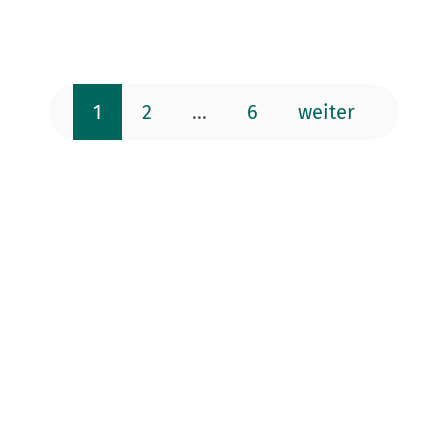
1
2
...
6
weiter