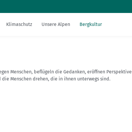
Zum Inhalt
Zur Footer-Navigation
Klimaschutz
Unsere Alpen
Bergkultur
Sicher am Berg
Touren-Tipps
Hüttentipp
Nachhaltigkeit
Bergsteigerdörfer
Miteinander
Gesucht-Gefunden
alpenvereinaktiv.com
Ausrüstung
Mehrtagestour
Essen und Trinken
FAQs
DAV-Felsinfo
egen Menschen, beflügeln die Gedanken, eröffnen Perspektive
nd die Menschen drehen, die in ihnen unterwegs sind.
Bergsport mit Kindern
Anreise
Mediadaten
Notruf
Fitness und Gesundheit
Krisenintervention
Versicherungen