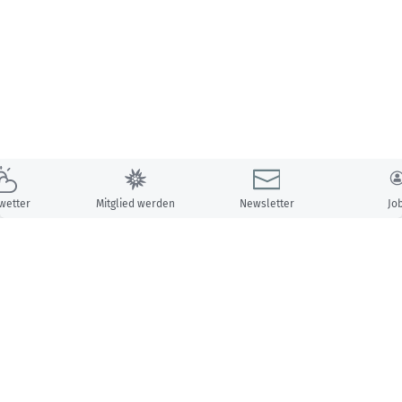
wetter
Mitglied werden
Newsletter
Jo
Unsere Partner: