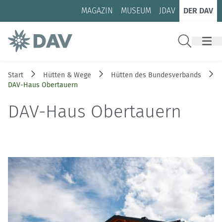
Zum Inhalt
Zur Footer-Navigation
MAGAZIN
MUSEUM
JDAV
DER DAV
Suche
Start
Hütten & Wege
Hütten des Bundesverbands
DAV-Haus Obertauern
DAV-Haus Obertauern