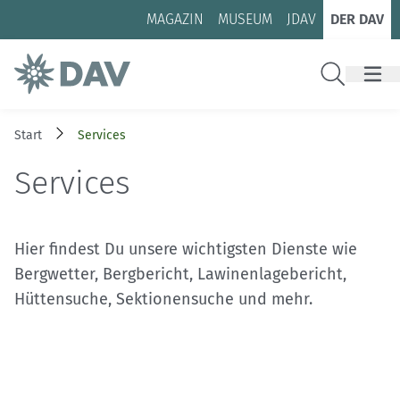
Zum Inhalt
Zur Footer-Navigation
MAGAZIN
MUSEUM
JDAV
DER DAV
Suche
Start
Services
Services
Hier findest Du unsere wichtigsten Dienste wie
Bergwetter, Bergbericht, Lawinenlagebericht,
Hüttensuche, Sektionensuche und mehr.