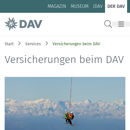
Zum Inhalt
Zur Footer-Navigation
MAGAZIN
MUSEUM
JDAV
DER DAV
Suche
Start
Services
Versicherungen beim DAV
Versicherungen beim DAV