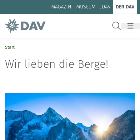
Zum Inhalt
Zur Footer-Navigation
MAGAZIN
MUSEUM
JDAV
DER DAV
Suche
Start
Wir lieben die Berge!