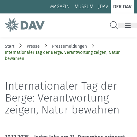
Zum Inhalt
Zur Footer-Navigation
MAGAZIN
MUSEUM
JDAV
DER DAV
Suche
Start
Presse
Pressemeldungen
Internationaler Tag der Berge: Verantwortung zeigen, Natur
bewahren
Internationaler Tag der
Berge: Verantwortung
zeigen, Natur bewahren