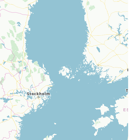
Skitouren: So geht's
Tourenplanung
Wandern und Bergsteigen
Wettkampfklettern