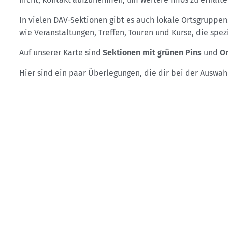
In vielen DAV-Sektionen gibt es auch lokale Ortsgruppen.
wie Veranstaltungen, Treffen, Touren und Kurse, die spez
Auf unserer Karte sind
Sektionen mit grünen Pins
und
Or
Hier sind ein paar Überlegungen, die dir bei der Auswa
Wohnort:
Ein guter Ausgangspunkt ist dein Wohnort. S
Interessen und Aktivitäten:
Der DAV bietet eine breit
dieser Aktivitäten dir am meisten Spaß machen, und f
Kurse und Ausbildung:
Wenn du deine Fähigkeiten ve
Gemeinsame Veranstaltungen:
Vergleiche die versch
Stammtische, Vorträge oder Sommerfeste, bei denen 
Mitgliedsbeitrag:
Die Höhe des Mitgliedsbeitrags var
Ermäßigungen für Partner, Familien und Jugendliche.
Sofortmitgliedschaft:
Viele Sektionen bieten die Mög
Liste auf die Sektion klickst. Deinen vorläufigen Mit