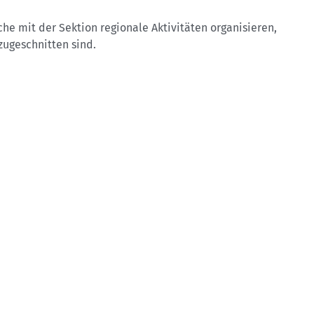
che mit der Sektion regionale Aktivitäten organisieren,
 zugeschnitten sind.
äten und Touren vor Ort organisiert.
dern, Skifahren und Mountainbiken an. Überlege, welche
 und Schulungen anbietet.
nen organisiert werden. Einige haben regelmäßige
 er
zwischen 50 und 120 Euro pro Jahr
. Es gibt auch
meldung findest du, wenn du auf der Karte oder in der
lgenden Tag gültig. Wenn keine Online-Anmeldung verfügbar