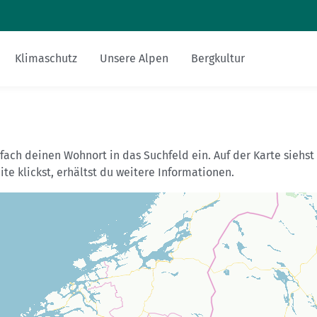
Zum Inhalt
Zur Footer-Navigation
Klimaschutz
Unsere Alpen
Bergkultur
Sicher am Berg
Touren-Tipps
Hüttentipp
Nachhaltigkeit
Bergsteigerdörfer
Miteinander
Gesucht-Gefunden
alpenvereinaktiv.com
fach deinen Wohnort in das Suchfeld ein. Auf der Karte siehst 
Ausrüstung
Mehrtagestour
Essen und Trinken
FAQs
DAV-Felsinfo
ite klickst, erhältst du weitere Informationen.
Bergsport mit Kindern
Anreise
Mediadaten
Notruf
Fitness und Gesundheit
Krisenintervention
Versicherungen