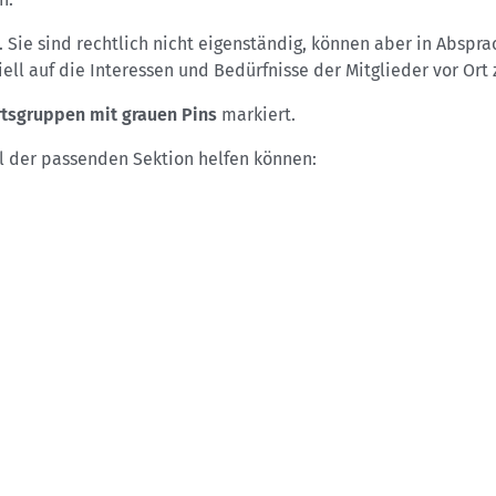
 Sie sind rechtlich nicht eigenständig, können aber in Abspra
iell auf die Interessen und Bedürfnisse der Mitglieder vor Ort
tsgruppen mit grauen Pins
markiert.
hl der passenden Sektion helfen können:
uche nach einer Sektion in deiner Region, da diese oft Aktivit
e Palette von Bergsportarten wie Bergsteigen, Klettern, Wan
inde eine Sektion, die diese Interessen teilt.
rbessern möchtest, überprüfe, ob die Sektion passende Kurse
iedenen Veranstaltungen und Treffpunkte, die von den Sektio
du Gleichgesinnte treffen kannst.
iiert je nach Sektionsgröße und Angebot. Für Erwachsene liegt
lichkeit zur Online-Mitgliedschaft an. Den Link zur Online-An
gliedsausweis erhältst du sofort per E-Mail, er ist ab dem fo