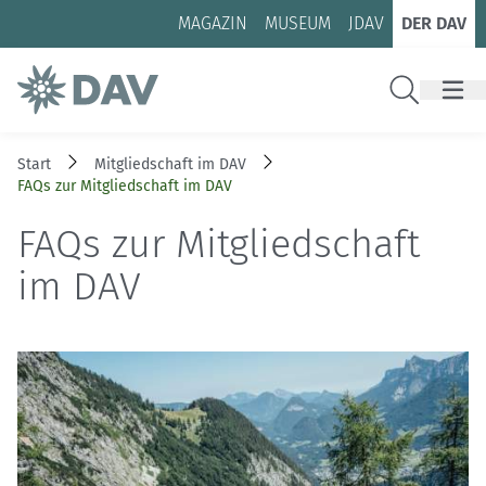
Zum Inhalt
Zur Footer-Navigation
MAGAZIN
MUSEUM
JDAV
DER DAV
Suche
Start
Mitgliedschaft im DAV
FAQs zur Mitgliedschaft im DAV
FAQs zur Mitgliedschaft
im DAV