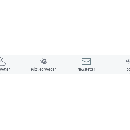
wetter
Mitglied werden
Newsletter
Jo
Unsere Partner: