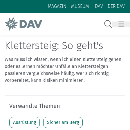
Zum Inhalt
Zur Footer-Navigation
MAGAZIN
MUSEUM
JDAV
DER DAV
Suche
Klettersteig: So geht's
Was muss ich wissen, wenn ich einen Klettersteig gehen
oder es lernen möchte? Unfälle an Klettersteigen
passieren vergleichsweise häufig. Wer sich richtig
vorbereitet, kann Risiken minimieren.
Verwandte Themen
Ausrüstung
Sicher am Berg