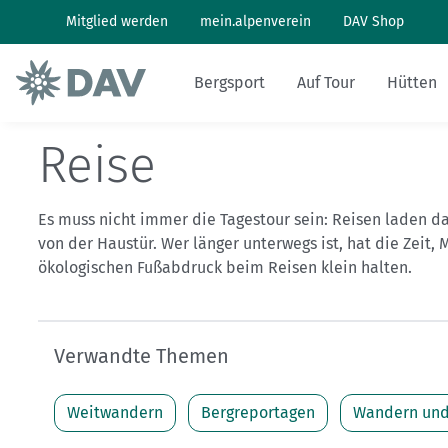
Mitglied werden
mein.alpenverein
DAV Shop
Bergsport
Auf Tour
Hütten
Reise
Wandern: So geht's
Wandern und Bergsteigen
Hüttenbesuch
Klimaschutz in den Alpen
Pflanzen und Tiere
Alpines Museum
Aktuelles Heft
Bergwetter
Es muss nicht immer die Tagestour sein: Reisen laden da
Klettern: So geht's
Skitouren
Arbeiten auf Hütten
Klimawandel in den Alpen
Naturschutz
Geschichte
Archiv
Bergbericht
von der Haustür. Wer länger unterwegs ist, hat die Zeit
ökologischen Fußabdruck beim Reisen klein halten.
Klettersteig: So geht's
Tourenplanung
Geschichten von draußen
Lawinenlagebericht
Mountainbiken: So geht's
DAV Panorama App
Hüttensuche
Verwandte Themen
Last-Minute-Hüttenbett
Weitwandern
Bergreportagen
Wandern und