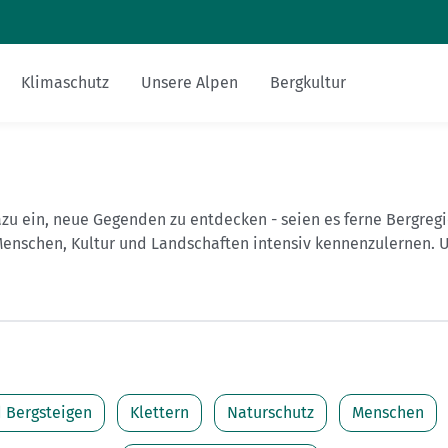
Zum Inhalt
Zur Footer-Navigation
Klimaschutz
Unsere Alpen
Bergkultur
Sicher am Berg
Touren-Tipps
Hüttentipp
Nachhaltigkeit
Bergsteigerdörfer
Miteinander
Gesucht-Gefunden
alpenvereinaktiv.com
zu ein, neue Gegenden zu entdecken - seien es ferne Bergregi
Ausrüstung
Mehrtagestour
Essen und Trinken
FAQs
DAV-Felsinfo
, Menschen, Kultur und Landschaften intensiv kennenzulernen.
Bergsport mit Kindern
Anreise
Mediadaten
Notruf
Fitness und Gesundheit
Krisenintervention
Versicherungen
 Bergsteigen
Klettern
Naturschutz
Menschen