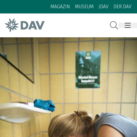
Zum Inhalt
Zur Footer-Navigation
MAGAZIN
MUSEUM
JDAV
DER DAV
Suche