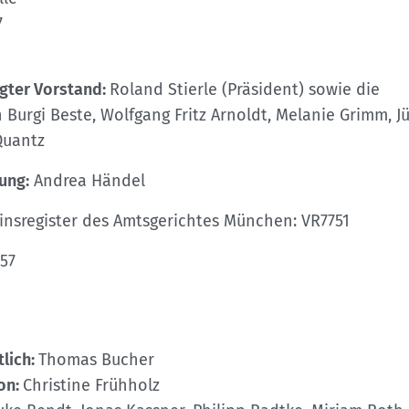
Sektionensuche
7
gter Vorstand:
Roland Stierle (Präsident) sowie die
 Burgi Beste, Wolfgang Fritz Arnoldt, Melanie Grimm, J
Quantz
ung:
Andrea Händel
insregister des Amtsgerichtes München: VR7751
57
tlich:
Thomas Bucher
on:
Christine Frühholz