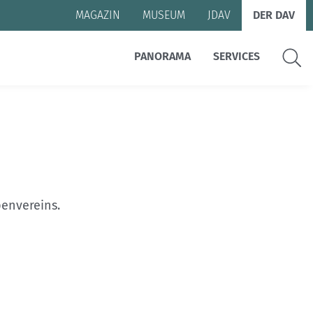
MAGAZIN
MUSEUM
JDAV
DER DAV
Suche
PANORAMA
SERVICES
penvereins.