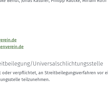
auke Bendt, Jonas Kassner, Philipp Radtke, Miriam Roth
erein.de
enverein.de
it­beilegung/Universal­schlichtungs­stelle
t oder verpflichtet, an Streitbeilegungsverfahren vor e
tungsstelle teilzunehmen.