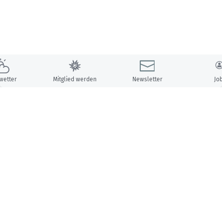
wetter
Mitglied werden
Newsletter
Jo
Unsere Partner: