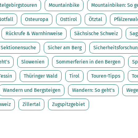
telgebirgstouren
Mountainbike
Mountainbiken: So ge
Notfall
Osteuropa
Osttirol
Ötztal
Pfälzerwal
Rückrufe & Warnhinweise
Sächsische Schweiz
Sag
Sektionensuche
Sicher am Berg
Sicherheitsforschun
eht's
Slowenien
Sommerferien in den Bergen
Sp
Tessin
Thüringer Wald
Tirol
Touren-Tipps
To
Wandern und Bergsteigen
Wandern: So geht's
Weg
hweiz
Zillertal
Zugspitzgebiet