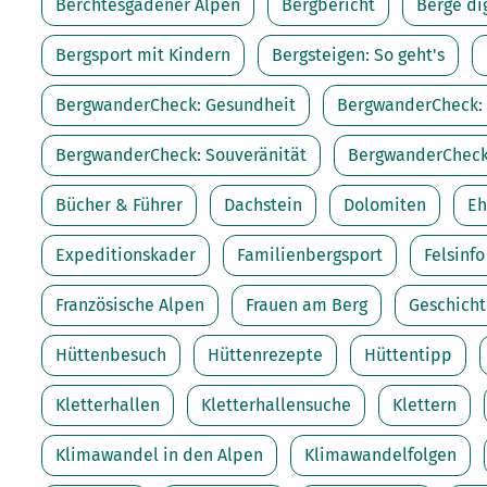
Kletterhallensuche
Berchtesgadener Alpen
Bergbericht
Berge di
Bergsport mit Kindern
Bergsteigen: So geht's
BergwanderCheck: Gesundheit
BergwanderCheck: 
BergwanderCheck: Souveränität
BergwanderCheck
Bücher & Führer
Dachstein
Dolomiten
Eh
Expeditionskader
Familienbergsport
Felsinfo
Französische Alpen
Frauen am Berg
Geschicht
Hüttenbesuch
Hüttenrezepte
Hüttentipp
Kletterhallen
Kletterhallensuche
Klettern
Klimawandel in den Alpen
Klimawandelfolgen