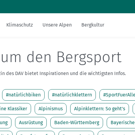
Zum Inhalt
Zur Footer-Navigation
Klimaschutz
Unsere Alpen
Bergkultur
Sicher am Berg
Touren-Tipps
Hüttentipp
Nachhaltigkeit
Bergsteigerdörfer
Miteinander
Gesucht-Gefunden
alpenvereinaktiv.com
 um den Bergsport
Ausrüstung
Mehrtagestour
Essen und Trinken
FAQs
DAV-Felsinfo
n des DAV bietet Inspirationen und die wichtigsten Infos.
Bergsport mit Kindern
Anreise
Mediadaten
Notruf
#natürlichbiken
#natürlichklettern
#SportFuerAll
Fitness und Gesundheit
Krisenintervention
ine Klassiker
Alpinismus
Alpinklettern: So geht's
Versicherungen
dung
Ausrüstung
Baden-Württemberg
Bayerische