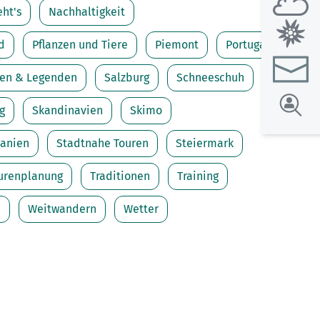
ht's
Nachhaltigkeit
d
Pflanzen und Tiere
Piemont
Portugal
en & Legenden
Salzburg
Schneeschuh
g
Skandinavien
Skimo
anien
Stadtnahe Touren
Steiermark
urenplanung
Traditionen
Training
e
Weitwandern
Wetter