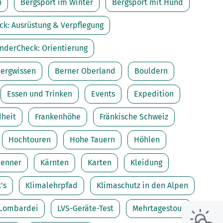
Skitouren: So geht's
Tourenplanung
n
Bergsport im Winter
Bergsport mit Hund
Wandern und Bergsteigen
k: Ausrüstung & Verpflegung
Wettkampfklettern
nderCheck: Orientierung
ergwissen
Berner Oberland
Bouldern
Essen und Trinken
Events
Expedition
dheit
Frankenhöhe
Fränkische Schweiz
Hochtouren
Hohe Tauern
Höhlen
lenner
Kärnten
Karten
Kleidung
's
Klimalehrpfad
Klimaschutz in den Alpen
Lombardei
LVS-Geräte-Test
Mehrtagestour