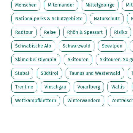
Menschen
Miteinander
Mittelgebirge
Mit
Nationalparks & Schutzgebiete
Naturschutz
Radtour
Reise
Rhön & Spessart
Risiko
Schwäbische Alb
Schwarzwald
Seealpen
Skimo bei Olympia
Skitouren
Skitouren: So g
Stubai
Südtirol
Taunus und Westerwald
Trentino
Vinschgau
Vorarlberg
Wallis
Wettkampfklettern
Winterwandern
Zentralsc