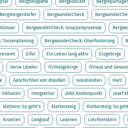
Sektionensuche
gital
Bergfotografie
Bergpodcast
Bergreportage
Bergsteigerdörfer
BergwanderCheck
BergwanderChec
Glossar
BergwanderCheck: Gruppenprozesse
Bergwa
: Tourenplanung
BergwanderCheck: Überforderung
B
renamt
Eifel
Ein Leben lang aktiv
Erzgebirge
Ferne Länder
Fichtelgebirge
Fitness und Gesun
e
Geschichten von draußen
Graubünden
Harz
Inklusion
Integration
JDAV Knotenpunkt
Josef K
Klettern: So geht's
Klettersteig
Klettersteig: So geht
Kroatien
Langlauf
Lawinen
Liechtenstein