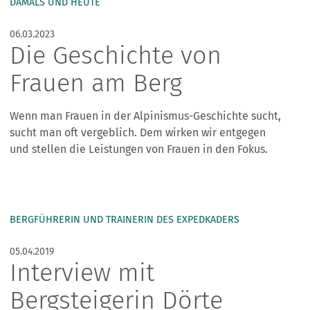
Skitouren: So geht's
Tourenplanung
DAMALS UND HEUTE
Wandern und Bergsteigen
06.03.2023
Die Geschichte von
Wettkampfklettern
Frauen am Berg
Wenn man Frauen in der Alpinismus-Geschichte sucht,
sucht man oft vergeblich. Dem wirken wir entgegen
und stellen die Leistungen von Frauen in den Fokus.
BERGFÜHRERIN UND TRAINERIN DES EXPEDKADERS
05.04.2019
Interview mit
Bergsteigerin Dörte