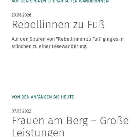
Kletterhallensuche
AUF DEN SPUREN LITERARISCHER WANDERINNEN
29.06.2026
Rebellinnen zu Fuß
Auf den Spuren von "Rebellinnen zu Fuß" ging es in
München zu einer Lesewanderung.
VON DEN ANFÄNGEN BIS HEUTE
07.03.2022
Frauen am Berg – Große
Leistungen