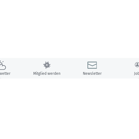
wetter
Mitglied werden
Newsletter
Jo
Unsere Partner: