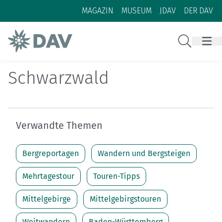
Zum Inhalt
Zur Footer-Navigation
MAGAZIN
MUSEUM
JDAV
DER DAV
Suche
Schwarzwald
Verwandte Themen
Bergreportagen
Wandern und Bergsteigen
Mehrtagestour
Touren-Tipps
Mittelgebirge
Mittelgebirgstouren
Weitwandern
Baden-Württemberg