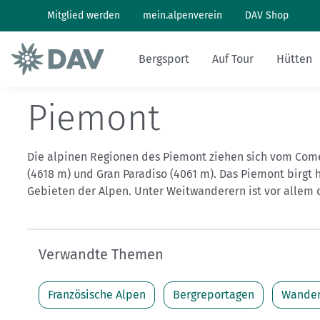
Mitglied werden
mein.alpenverein
DAV Shop
Bergsport
Auf Tour
Hütten
Piemont
Wandern: So geht's
Wandern und Bergsteigen
Hüttenbesuch
Klimaschutz in den Alpen
Pflanzen und Tiere
Alpines Museum
Aktuelles Heft
Bergwetter
Die alpinen Regionen des Piemont ziehen sich vom Come
Klettern: So geht's
Skitouren
Arbeiten auf Hütten
Klimawandel in den Alpen
Naturschutz
Geschichte
Archiv
Bergbericht
(4618 m) und Gran Paradiso (4061 m). Das Piemont birgt
Gebieten der Alpen. Unter Weitwanderern ist vor allem 
Klettersteig: So geht's
Tourenplanung
Geschichten von draußen
Lawinenlagebericht
Mountainbiken: So geht's
DAV Panorama App
Hüttensuche
Verwandte Themen
Last-Minute-Hüttenbett
Französische Alpen
Bergreportagen
Wander