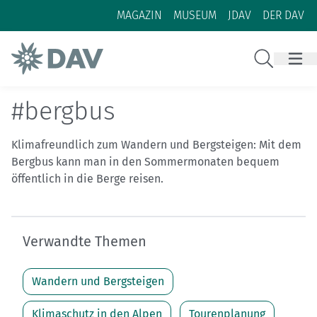
Zum Inhalt
Zur Footer-Navigation
MAGAZIN
MUSEUM
JDAV
DER DAV
Suche
#bergbus
Klimafreundlich zum Wandern und Bergsteigen: Mit dem
Bergbus kann man in den Sommermonaten bequem
öffentlich in die Berge reisen.
Verwandte Themen
Wandern und Bergsteigen
Klimaschutz in den Alpen
Tourenplanung