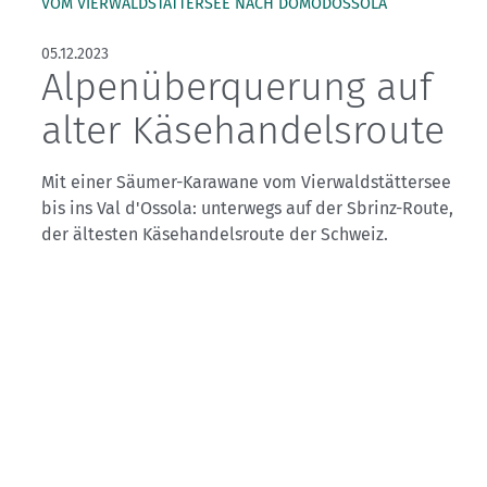
Kletterhallensuche
VOM VIERWALDSTÄTTERSEE NACH DOMODOSSOLA
05.12.2023
Alpenüberquerung auf
alter Käsehandelsroute
Mit einer Säumer-Karawane vom Vierwaldstättersee
bis ins Val d'Ossola: unterwegs auf der Sbrinz-Route,
der ältesten Käsehandelsroute der Schweiz.