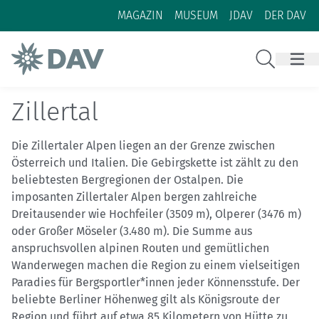
Zum Inhalt
Zur Footer-Navigation
MAGAZIN
MUSEUM
JDAV
DER DAV
Suche
Zillertal
Die Zillertaler Alpen liegen an der Grenze zwischen
Österreich und Italien. Die Gebirgskette ist zählt zu den
beliebtesten Bergregionen der Ostalpen. Die
imposanten Zillertaler Alpen bergen zahlreiche
Dreitausender wie Hochfeiler (3509 m), Olperer (3476 m)
oder Großer Möseler (3.480 m). Die Summe aus
anspruchsvollen alpinen Routen und gemütlichen
Wanderwegen machen die Region zu einem vielseitigen
Paradies für Bergsportler*innen jeder Könnensstufe. Der
beliebte Berliner Höhenweg gilt als Königsroute der
Region und führt auf etwa 85 Kilometern von Hütte zu