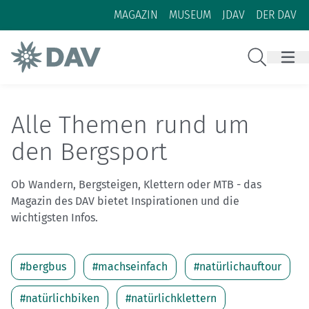
Zum Inhalt
Zur Footer-Navigation
MAGAZIN
MUSEUM
JDAV
DER DAV
Suche
Alle Themen rund um
den Bergsport
Ob Wandern, Bergsteigen, Klettern oder MTB - das
Magazin des DAV bietet Inspirationen und die
wichtigsten Infos.
#bergbus
#machseinfach
#natürlichauftour
#natürlichbiken
#natürlichklettern