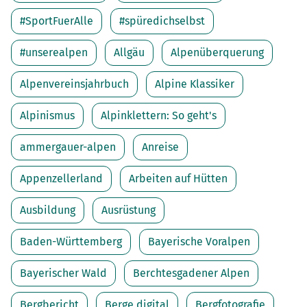
#SportFuerAlle
#spüredichselbst
#unserealpen
Allgäu
Alpenüberquerung
Alpenvereinsjahrbuch
Alpine Klassiker
Alpinismus
Alpinklettern: So geht's
ammergauer-alpen
Anreise
Appenzellerland
Arbeiten auf Hütten
Ausbildung
Ausrüstung
Baden-Württemberg
Bayerische Voralpen
Bayerischer Wald
Berchtesgadener Alpen
Bergbericht
Berge digital
Bergfotografie