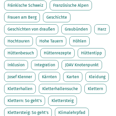
Fränkische Schweiz
Französische Alpen
Frauen am Berg
Geschichte
Geschichten von draußen
Graubünden
Harz
Hochtouren
Hohe Tauern
Höhlen
Hüttenbesuch
Hüttenrezepte
Hüttentipp
Inklusion
Integration
JDAV Knotenpunkt
Josef Klenner
Kärnten
Karten
Kleidung
Kletterhallen
Kletterhallensuche
Klettern
Klettern: So geht's
Klettersteig
Klettersteig: So geht's
Klimalehrpfad