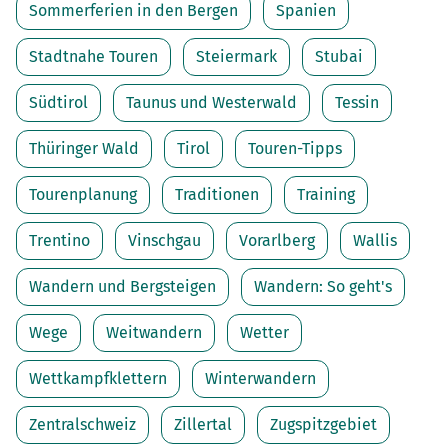
Sommerferien in den Bergen
Spanien
Stadtnahe Touren
Steiermark
Stubai
Südtirol
Taunus und Westerwald
Tessin
Thüringer Wald
Tirol
Touren-Tipps
Tourenplanung
Traditionen
Training
Trentino
Vinschgau
Vorarlberg
Wallis
Wandern und Bergsteigen
Wandern: So geht's
Wege
Weitwandern
Wetter
Wettkampfklettern
Winterwandern
Zentralschweiz
Zillertal
Zugspitzgebiet