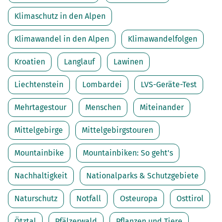
Klimaschutz in den Alpen
Klimawandel in den Alpen
Klimawandelfolgen
Kroatien
Langlauf
Lawinen
Liechtenstein
Lombardei
LVS-Geräte-Test
Mehrtagestour
Menschen
Miteinander
Mittelgebirge
Mittelgebirgstouren
Mountainbike
Mountainbiken: So geht's
Nachhaltigkeit
Nationalparks & Schutzgebiete
Naturschutz
Notfall
Osteuropa
Osttirol
Ötztal
Pfälzerwald
Pflanzen und Tiere