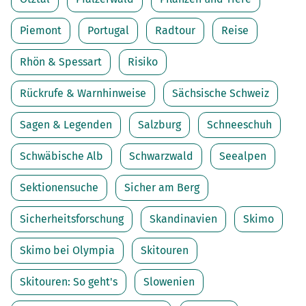
Piemont
Portugal
Radtour
Reise
Rhön & Spessart
Risiko
Rückrufe & Warnhinweise
Sächsische Schweiz
Sagen & Legenden
Salzburg
Schneeschuh
Schwäbische Alb
Schwarzwald
Seealpen
Sektionensuche
Sicher am Berg
Sicherheitsforschung
Skandinavien
Skimo
Skimo bei Olympia
Skitouren
Skitouren: So geht's
Slowenien