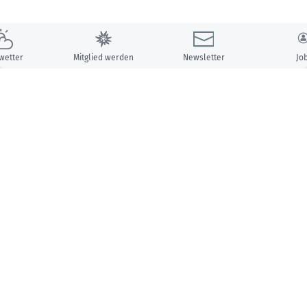
wetter
Mitglied werden
Newsletter
Jo
Unsere Partner: