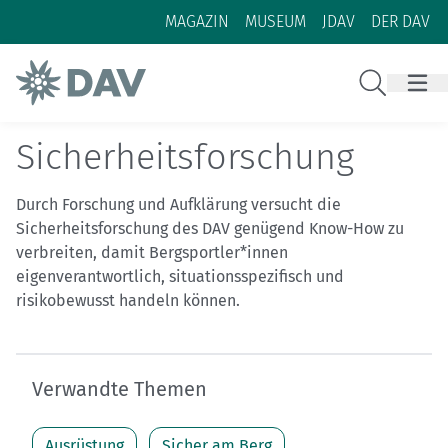
Zum Inhalt
Zur Footer-Navigation
MAGAZIN
MUSEUM
JDAV
DER DAV
Suche
Sicherheitsforschung
Durch Forschung und Aufklärung versucht die
Sicherheitsforschung des DAV genügend Know-How zu
verbreiten, damit Bergsportler*innen
eigenverantwortlich, situationsspezifisch und
risikobewusst handeln können.
Verwandte Themen
Ausrüstung
Sicher am Berg