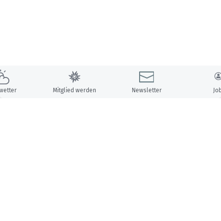
wetter
Mitglied werden
Newsletter
Jo
Unsere Partner: