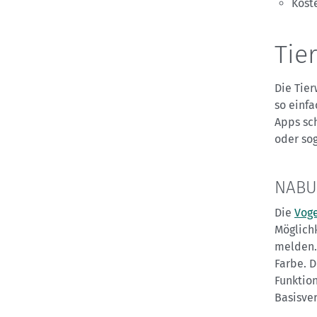
Koste
Tie
Die Tier
so einf
Apps sch
oder so
NABU
Die
Voge
Möglichk
melden. 
Farbe. D
Funktio
Basisve