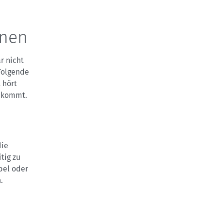
dnen
r nicht
Folgende
 hört
n kommt.
die
tig zu
bel oder
.