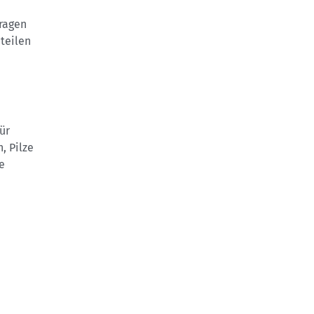
ragen
teilen
ür
, Pilze
e