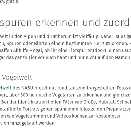
n: gratis
rspuren erkennen und zuor
welt in den Alpen und drumherum ist vielfältig. Daher ist es ga
ach, Spuren oder Fährten einem bestimmten Tier zuzuordnen. 
affen Abhilfe – egal, ob ihr eine Tierspur entdeckt, einen Laut
gar das ganze Tier vor euch habt und nur nicht auf den Name
 Vogelwelt
lwelt
des NABU bietet mit rund tausend freigestellten Fotos 
eit, über 300 heimische Vogelarten zu erkennen und gleichzei
Bei der Identifikation helfen Filter wie Größe, Habitat, Schna
etaillierte Porträts geben spannende Infos zu den Piepmätzen
nen wie Vogelstimmen und Videos können zur kostenlosen
rsion hinzugekauft werden.