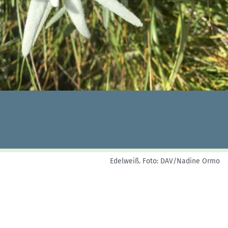
Skitouren: So geht's
Tourenplanung
Wandern und Bergsteigen
Wettkampfklettern
Edelweiß.
Foto: DAV/Nadine Ormo