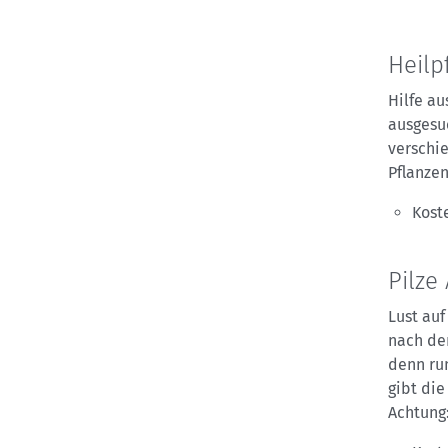
Heilp
Hilfe au
ausgesu
verschi
Pflanzen
Koste
Pilze
Lust auf
nach der
denn run
gibt di
Achtung: