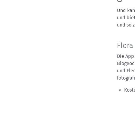
Und kan
und biet
und so z
Flora
Die Ap
Biogeoch
und Fle
fotograf
Koste