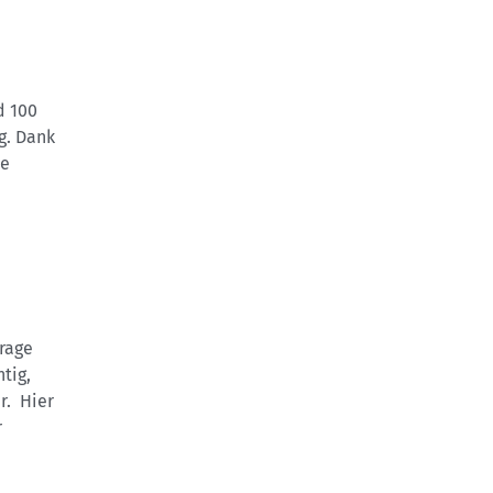
d 100
g. Dank
ie
Frage
tig,
r. Hier
r