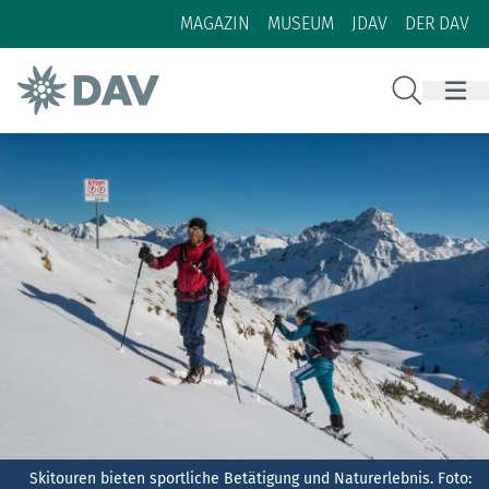
Zum Inhalt
Zur Footer-Navigation
MAGAZIN
MUSEUM
JDAV
DER DAV
Suche
Skitouren bieten sportliche Betätigung und Naturerlebnis.
Foto: