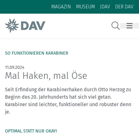
Zum Inhalt
Zur Footer-Navigation
MAGAZIN
MUSEUM
JDAV
DER DAV
Suche
SO FUNKTIONIEREN KARABINER
11.09.2024
Mal Haken, mal Öse
Seit Erfindung der Karabinerhaken durch Otto Herzog zu
Beginn des 20. Jahrhunderts hat sich viel getan.
Karabiner sind leichter, funktioneller und robuster denn
je.
OPTIMAL STATT NUR OKAY!