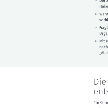
Der 
Hake
Wenn
verh
Frag
Urge
Mit 
nach
„Abe
Die
ent
Ein Sta