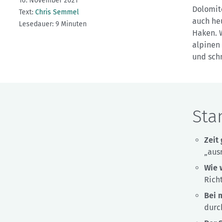
10. November 2021
Dolomit
Text:
Chris Semmel
auch he
Lesedauer: 9 Minuten
Haken. 
alpinen 
und sch
Sta
Zeit
„aus
Wie 
Rich
Bei 
durch