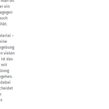
 man oft
er ein
dagegen
 auch
ität.
terial –
eine
umgebung
en vielen
ist das
 mit
tzung
egehen.
 dabei
cheidet
:
es