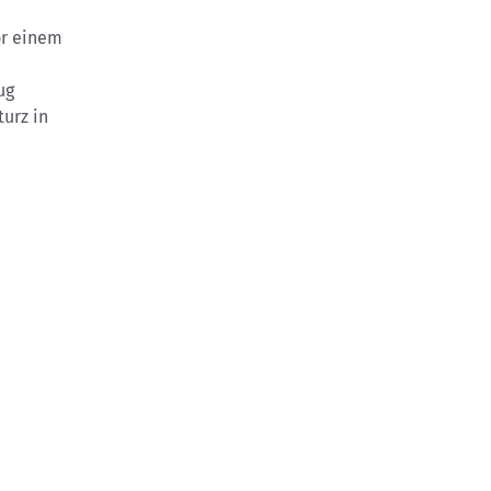
or einem
ug
turz in