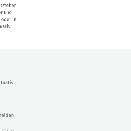
ntstehen
er und
 oder in
uativ
ituativ
rmeiden