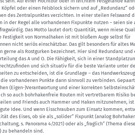
t sein. Auf einer Hochtour oder in leichtem Felsgelände kann
n Köpfel oder einen Felsblock sichern und auf „Redundanz“ od
en des Zentralpunktes verzichten. In einer steilen Felswand 
 in der Regel alle vorhandenen Fixpunkte nutzen – seien sie
fragwürdig. Das Motto lautet dort: Quantität, wenn miese Qual
 Festigkeit von Normalhaken ist mit bloßem Auge selbst für
nnen nicht seriös einschätzbar. Das gilt besonders für altes Ma
on gerne als Rostgurken bezeichnet. Hier sind Redundanz und 
rteilung das A und O. Die Fähigkeit, sich in einer Standplatz
rechtzufinden und sich situativ für die beste Variante unter d
eiten zu entscheiden, ist die Grundlage – das Handwerkszeug 
 die vorhandenen Punkte dann sinnvoll zu verbinden. Gepaart
ohen (Eigen-)Verantwortung und einer korrekten Selbsteinschä
sich so auch bohrhakenfreie Routen mit vertretbarem Risiko b
eilen und Friends auch Hammer und Haken mitzunehmen, ist
e gute Idee. Und wenn Eisschrauben zum Einsatz kommen, ents
ität des Eises, ob sie als „solider“ Fixpunkt (analog Bohrhaken
haltung, s. Panorama 4/2021) oder als „fraglich“ (Thema dies
) zu behandeln sind.