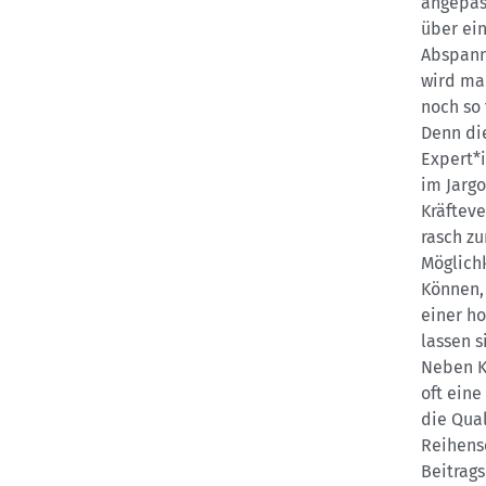
angepass
über ei
Abspann
wird man
noch so 
Denn die
Expert*i
im Jarg
Kräfteve
rasch zu
Möglichk
Können,
einer h
lassen 
Neben K
oft ein
die Qual
Reihensc
Beitrags