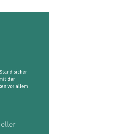
Stand sicher
mit der
ken vor allem
eller