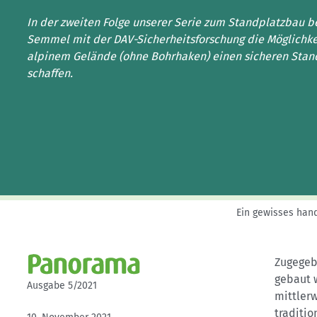
Kletterhallensuche
In der zweiten Folge unserer Serie zum Standplatzbau b
Semmel mit der DAV-Sicherheitsforschung die Möglichke
alpinem Gelände (ohne Bohrhaken) einen sicheren Stand 
schaffen.
Ein gewisses han
Zugegeb
gebaut 
Ausgabe 5/2021
mittler
traditio