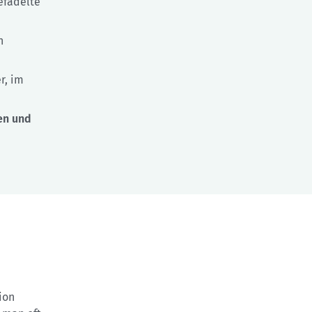
efädelte
n
r, im
en und
ion