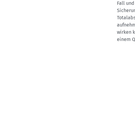
Fall und
Sicherun
Totalabs
aufnehme
wirken k
einem Qu