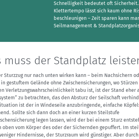
Schnelligkeit bedeutet oft Sicherheit.
Klettertempo lässt sich kaum ohne Ri
beschleunigen – Zeit sparen kann ma
Seilmanagement & Standplatzorganis
 muss der Standplatz leiste
r Sturzzug nur nach unten wirken kann – beim Nachsichern o
g in gestuftem Gelände ohne Zwischensicherungen, wo Stürzen
n Verletzungswahrscheinlichkeit tabu ist, ist der Stand eher 
system“ zu betrachten, das den Absturz der Seilschaft verhinde
ituation ist der in Windeseile anzubringende, einfache Köpfe
end. Sollte sich dann doch an einer kurzen Steilstufe
ischensicherung legen lassen, wird der bei einem Sturz entst
 oben vom Körper des oder der Sichernden gepuffert. Im stei
weniger Hindernisse, der Sturzraum wird günstiger. Aber durch