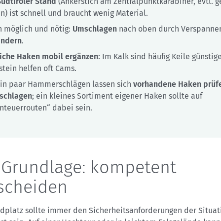
Südtiroler Stand
(Ankerstich am Zentralpunktkarabiner, evtl. g
n) ist schnell und braucht wenig Material.
 möglich und nötig:
Umschlagen
nach oben durch Verspanne
indern
.
liche Haken mobil ergänzen
: Im Kalk sind häufig Keile günstige
stein helfen oft Cams.
ein paar Hammerschlägen lassen sich
vorhandene Haken prüf
schlagen
; ein kleines Sortiment eigener Haken sollte auf
nteuerrouten“ dabei sein.
 Grundlage: kompetent
scheiden
ndplatz sollte immer den Sicherheitsanforderungen der Situat