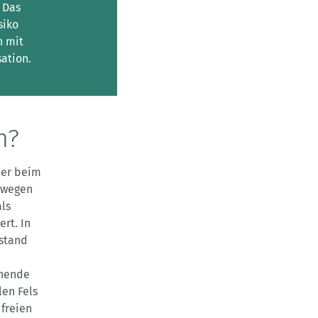
 Das
siko
n mit
ation.
n?
der beim
 wegen
als
rt. In
lstand
ehende
len Fels
 freien