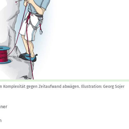
Skitouren: So geht's
Tourenplanung
Wandern und Bergsteigen
Wettkampfklettern
an Komplexität gegen Zeitaufwand abwägen.
Illustration: Georg Sojer
ener
m