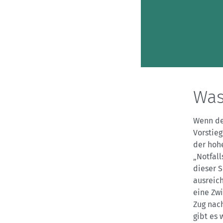
Was
Wenn de
Vorstie
der hohe
„Notfall
dieser S
ausreich
eine Zw
Zug nach
gibt es 