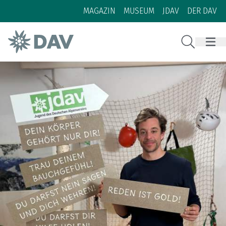
Zum Inhalt
Zur Footer-Navigation
MAGAZIN
MUSEUM
JDAV
DER DAV
Suche