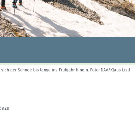
Skitouren: So geht's
Tourenplanung
Wandern und Bergsteigen
Wettkampfklettern
sich der Schnee bis lange ins Frühjahr hinein.
Foto: DAV/Klaus Listl
 dazu