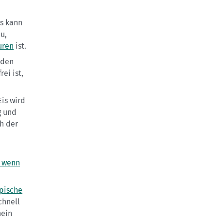
s kann
u,
uren
ist.
 den
ei ist,
Eis wird
g und
h der
, wenn
ypische
hnell
nein