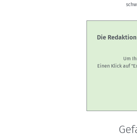
schw
Die Redaktion
Um Ih
Einen Klick auf "
Gef