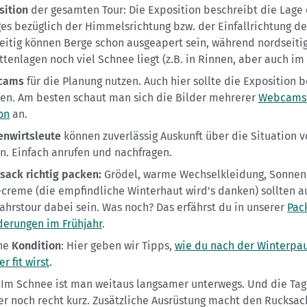
sition
der gesamten Tour: Die Exposition beschreibt die Lage 
es bezüglich der Himmelsrichtung bzw. der Einfallrichtung de
eitig können Berge schon ausgeapert sein, während nordseitig
ttenlagen noch viel Schnee liegt (z.B. in Rinnen, aber auch im
cams
für die Planung nutzen. Auch hier sollte die Exposition 
en. Am besten schaut man sich die Bilder mehrerer
Webcams 
on
an.
enwirtsleute
können zuverlässig Auskunft über die Situation v
n. Einfach anrufen und nachfragen.
sack richtig packen:
Grödel, warme Wechselkleidung, Sonnenb
-creme (die empfindliche Winterhaut wird's danken) sollten au
jahrstour dabei sein. Was noch? Das erfährst du in unserer
Pack
erungen im Frühjahr
.
ne
Kondition
: Hier geben wir Tipps,
wie du nach der Winterpa
r fit wirst
.
: Im Schnee ist man weitaus langsamer unterwegs. Und die Tag
r noch recht kurz. Zusätzliche Ausrüstung macht den Rucksac