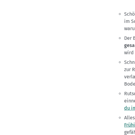
Schö
im S
war
Der 
gesa
wird
Schn
zur R
verl
Bode
Ruts
einn
du i
Alle
Früh
gefä