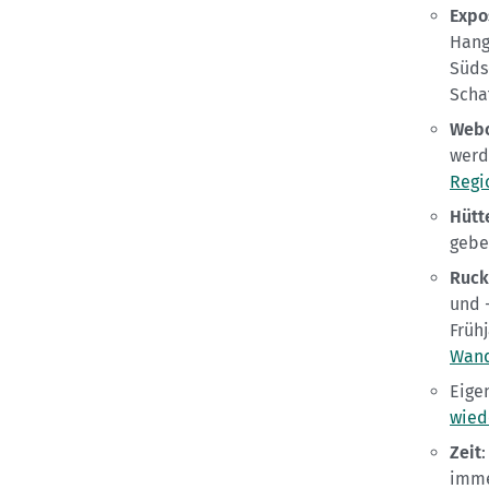
Expo
Hang
Süds
Scha
Web
werd
Regi
Hütt
gebe
Ruck
und 
Früh
Wand
Eige
wiede
Zeit
imme