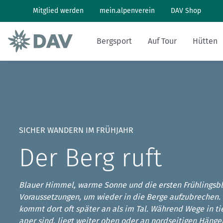
Mitglied werden
mein.alpenverein
DAV Shop
Bergsport
Auf Tour
Hütten
Wandern: So geht's
Wandern und Bergsteigen
Hüttenbesuch
Klimaschutz in den Alpen
Pflanzen und Tiere
Alpines Museum
Aktuelles Heft
Bergwetter
Klettern: So geht's
Skitouren
Arbeiten auf Hütten
Klimawandel in den Alpen
Naturschutz
Geschichte
Archiv
Bergbericht
SICHER WANDERN IM FRÜHJAHR
Klettersteig: So geht's
Tourenplanung
Geschichten von draußen
Lawinenlagebericht
Der Berg ruft
Mountainbiken: So geht's
DAV Panorama App
Hüttensuche
Blauer Himmel, warme Sonne und die ersten Frühlingsb
Last-Minute-Hüttenbett
Voraussetzungen, um wieder in die Berge aufzubrechen. 
kommt dort oft später an als im Tal. Während Wege in ti
aper sind, liegt weiter oben oder an nordseitigen Hänge