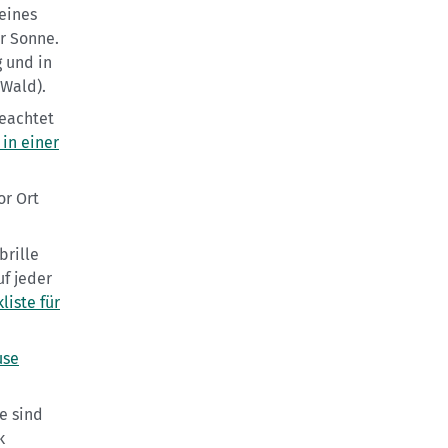
eines
r Sonne.
 und in
 Wald).
beachtet
in einer
or Ort
rille
f jeder
liste für
use
e sind
k