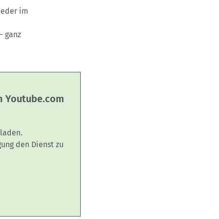
ieder im
– ganz
on Youtube.com
laden.
gung den Dienst zu