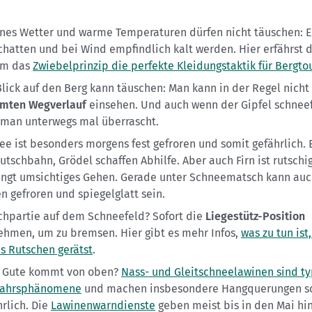
nes Wetter und warme Temperaturen dürfen nicht täuschen: E
chatten und bei Wind empfindlich kalt werden. Hier erfährst d
um das
Zwiebelprinzip die perfekte Kleidungstaktik für Bergto
Blick auf den Berg kann täuschen: Man kann in der Regel nicht
mten Wegverlauf
einsehen. Und auch wenn der Gipfel schneefr
 man unterwegs mal überrascht.
ee ist besonders morgens fest gefroren und somit gefährlich. 
utschbahn, Grödel schaffen Abhilfe. Aber auch Firn ist rutschi
angt umsichtiges Gehen. Gerade unter Schneematsch kann auc
n gefroren und spiegelglatt sein.
chpartie auf dem Schneefeld? Sofort die
Liegestütz-Position
ehmen, um zu bremsen. Hier gibt es mehr Infos,
was zu tun ist
ns Rutschen gerätst
.
s Gute kommt von oben?
Nass- und Gleitschneelawinen sind t
jahrsphänomene
und machen insbesondere Hangquerungen sc
hrlich. Die
Lawinenwarndienste
geben meist bis in den Mai hi