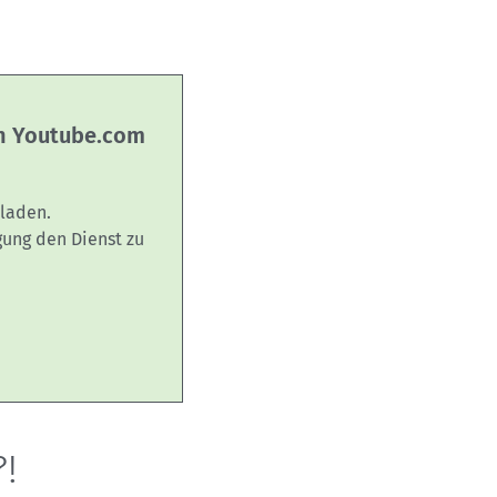
on Youtube.com
laden.
gung den Dienst zu
!