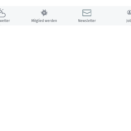
wetter
Mitglied werden
Newsletter
Jo
Unsere Partner: