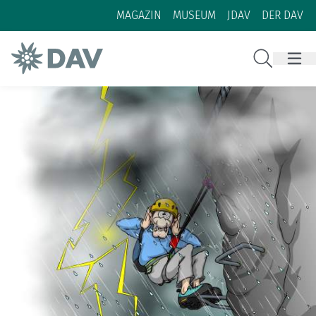
Zum Inhalt
Zur Footer-Navigation
MAGAZIN
MUSEUM
JDAV
DER DAV
Suche