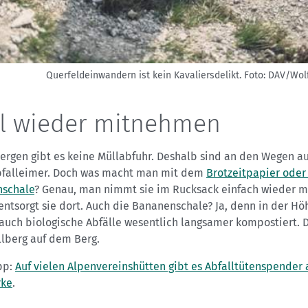
Querfeldeinwandern ist kein Kavaliersdelikt.
Foto: DAV/Wol
l wieder mitnehmen
Bergen gibt es keine Müllabfuhr. Deshalb sind an den Wegen a
bfalleimer. Doch was macht man mit dem
Brotzeitpapier oder
schale
? Genau, man nimmt sie im Rucksack einfach wieder mi
entsorgt sie dort. Auch die Bananenschale? Ja, denn in der Hö
auch biologische Abfälle wesentlich langsamer kompostiert. 
llberg auf dem Berg.
pp:
Auf vielen Alpenvereinshütten gibt es Abfalltütenspender 
rke
.