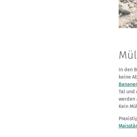
Mül
In den 
keine A
Bananen
Tal und 
werden 
Kein Mü
Praxisti
Maisstä