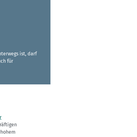
terwegs ist, darf
uch für
r
räftigen
erhohem