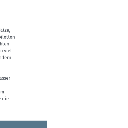
ätze,
oiletten
öhten
 viel.
ondern
asser
 Im
e die