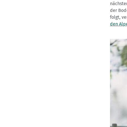
nächste
der Bod
folgt, v
den Alpe