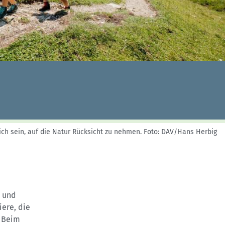
Skitouren: So geht's
Tourenplanung
Wandern und Bergsteigen
Wettkampfklettern
ich sein, auf die Natur Rücksicht zu nehmen.
Foto: DAV/Hans Herbig
- und
iere, die
. Beim