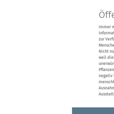
Öff
Immer m
Informat
zur Verf
Mensche
Nicht n
weil di
unerwün
Pflanze
negativ 
menschli
Ausnahme
Ausstat