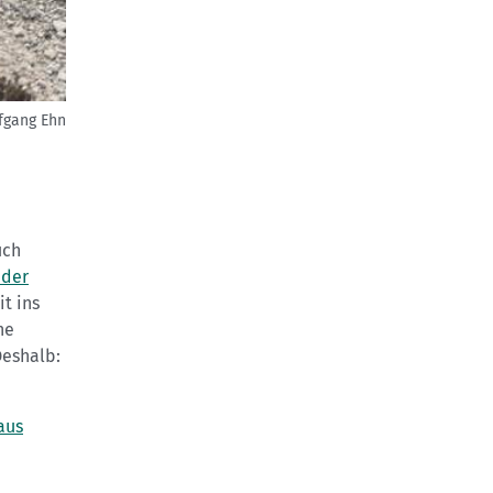
fgang Ehn
uch
 der
t ins
he
Deshalb:
aus