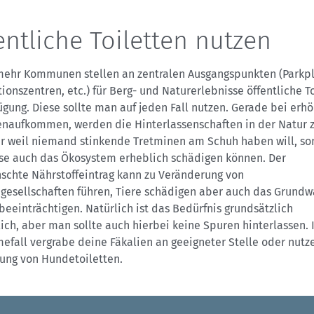
entliche Toiletten nutzen
ehr Kommunen stellen an zentralen Ausgangspunkten (Parkpl
ionszentren, etc.) für Berg- und Naturerlebnisse öffentliche T
ügung. Diese sollte man auf jeden Fall nutzen. Gerade bei erh
naufkommen, werden die Hinterlassenschaften in der Natur zu
ur weil niemand stinkende Tretminen am Schuh haben will, s
ese auch das Ökosystem erheblich schädigen können. Der
schte Nährstoffeintrag kann zu Veränderung von
ngesellschaften führen, Tiere schädigen aber auch das Grundw
beeinträchtigen. Natürlich ist das Bedürfnis grundsätzlich
ch, aber man sollte auch hierbei keine Spuren hinterlassen.
fall vergrabe deine Fäkalien an geeigneter Stelle oder nutz
tung von Hundetoiletten.