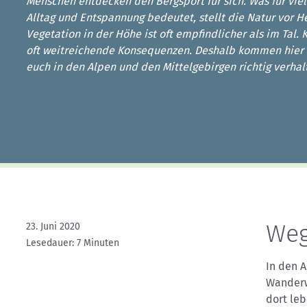
Kletterhallensuche
Menschen entdecken den Bergsport für sich. Was für vie
Alltag und Entspannung bedeutet, stellt die Natur vor H
Vegetation in der Höhe ist oft empfindlicher als im Tal. 
oft weitreichende Konsequenzen. Deshalb kommen hier a
euch in den Alpen und den Mittelgebirgen richtig verhal
Weg
23. Juni 2020
Lesedauer: 7 Minuten
In den A
Wanderwe
dort leb