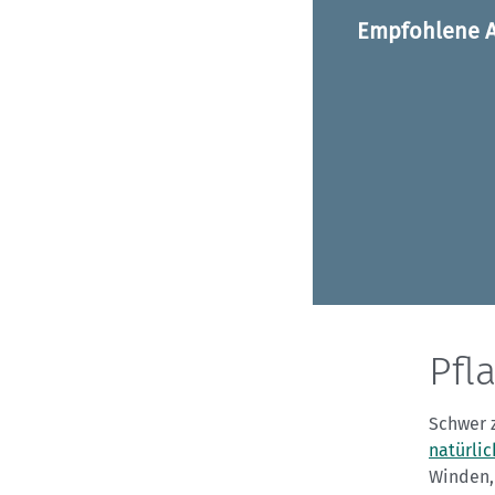
Empfohlene A
Pfl
Schwer z
natürli
Winden,