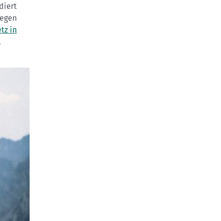
diert
Wegen
tz in
.