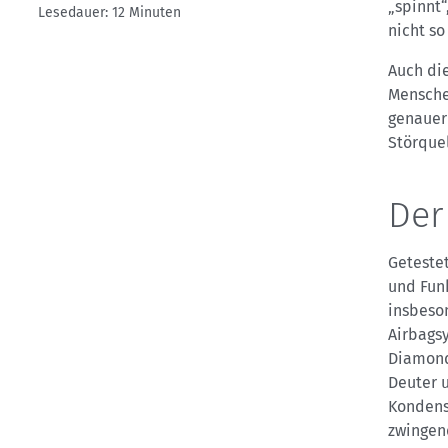
„spinnt“
Lesedauer: 12 Minuten
nicht so
Auch die
Menschen
genauer
Störque
Der
Geteste
und Fun
insbeso
Airbags
Diamond,
Deuter u
Kondensa
zwingen