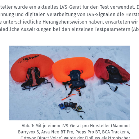
teller wurde ein aktuelles LVS-Gerät für den Test verwendet. 
nnung und digitalen Verarbeitung von LVS-Signalen die Herste
se unterschiedliche Herangehensweisen haben, erwarteten wir
hiedliche Auswirkungen bei den einzelnen Testparametern (Abb
Abb. 1: Mit je einem LVS-Gerät pro Hersteller (Mammut
Barryvox S, Arva Neo BT Pro, Pieps Pro BT, BCA Tracker 4,
Ortovox Diract Voice) wurde der Einfluss elektronischer