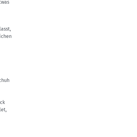
etwas
asst,
ichen
chuh
ack
et,