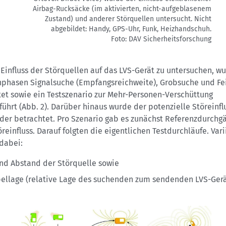
Airbag-Rucksäcke (im aktivierten, nicht-aufgeblasenem
Zustand) und anderer Störquellen untersucht. Nicht
abgebildet: Handy, GPS-Uhr, Funk, Heizhandschuh.
Foto: DAV Sicherheitsforschung
Einfluss der Störquellen auf das LVS-Gerät zu untersuchen, w
hphasen Signalsuche (Empfangsreichweite), Grobsuche und Fe
tet sowie ein Testszenario zur Mehr-Personen-Verschüttung
ührt (Abb. 2). Darüber hinaus wurde der potenzielle Störeinfl
der betrachtet. Pro Szenario gab es zunächst Referenzdurchg
reinfluss. Darauf folgten die eigentlichen Testdurchläufe. Vari
dabei:
und Abstand der Störquelle sowie
ellage (relative Lage des suchenden zum sendenden LVS-Gerä