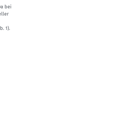
Da bei
ller
. 1).