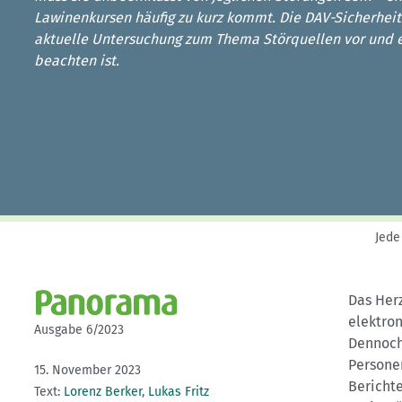
Kletterhallensuche
Lawinenkursen häufig zu kurz kommt. Die DAV-Sicherheits
aktuelle Untersuchung zum Thema Störquellen vor und er
beachten ist.
Jede
Das Herz
elektron
Ausgabe 6/2023
Dennoch
Persone
15. November 2023
Bericht
Text:
Lorenz Berker
,
Lukas Fritz