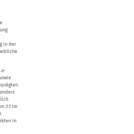
ne
kung
g in der
hebliche
.x-
sowie
eprägten
sonders
lich
on 2.1 im
h
räten in