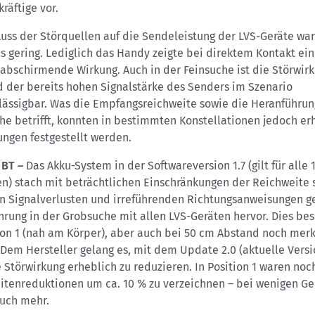
räftige vor.
luss der Störquellen auf die Sendeleistung der LVS-Geräte war
ls gering. Lediglich das Handy zeigte bei direktem Kontakt ei
 abschirmende Wirkung. Auch in der Feinsuche ist die Störwir
d der bereits hohen Signalstärke des Senders im Szenario
lässigbar. Was die Empfangsreichweite sowie die Heranführun
he betrifft, konnten in bestimmten Konstellationen jedoch er
ngen festgestellt werden.
 BT –
Das Akku-System in der Softwareversion 1.7 (gilt für alle 1
en) stach mit beträchtlichen Einschränkungen der Reichweite 
on Signalverlusten und irreführenden Richtungsanweisungen g
hrung in der Grobsuche mit allen LVS-Geräten hervor. Dies be
ion 1 (nah am Körper), aber auch bei 50 cm Abstand noch merk
 Dem Hersteller gelang es, mit dem Update 2.0 (aktuelle Versi
e Störwirkung erheblich zu reduzieren. In Position 1 waren noc
itenreduktionen um ca. 10 % zu verzeichnen – bei wenigen Ge
auch mehr.