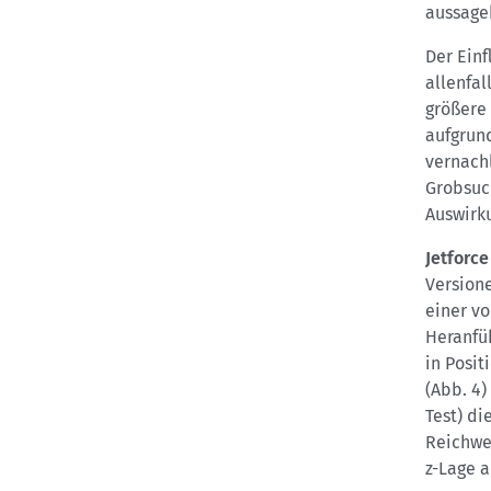
aussagek
Der Einf
allenfal
größere
aufgrun
vernach
Grobsuc
Auswirku
Jetforce
Version
einer v
Heranfü
in Posit
(Abb. 4)
Test) di
Reichwe
z-Lage 