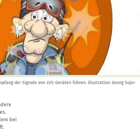
Skitouren: So geht's
Tourenplanung
Wandern und Bergsteigen
Wettkampfklettern
mpfang der Signale von LVS-Geräten führen.
Illustration: Georg Sojer
ndere
es.
blem bei
t.