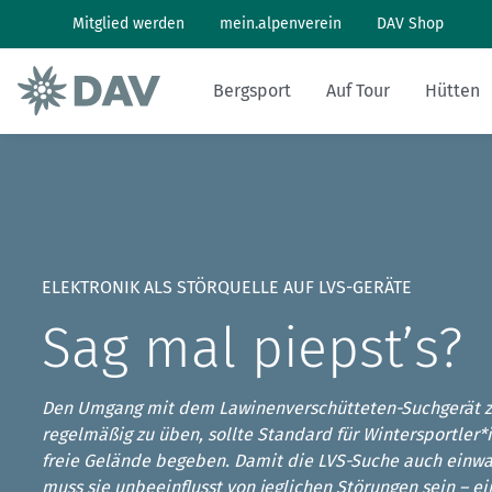
Mitglied werden
mein.alpenverein
DAV Shop
Bergsport
Auf Tour
Hütten
Wandern: So geht's
Wandern und Bergsteigen
Hüttenbesuch
Klimaschutz in den Alpen
Pflanzen und Tiere
Alpines Museum
Aktuelles Heft
Bergwetter
Klettern: So geht's
Skitouren
Arbeiten auf Hütten
Klimawandel in den Alpen
Naturschutz
Geschichte
Archiv
Bergbericht
ELEKTRONIK ALS STÖRQUELLE AUF LVS-GERÄTE
Klettersteig: So geht's
Tourenplanung
Geschichten von draußen
Lawinenlagebericht
Sag mal piepst’s?
Mountainbiken: So geht's
DAV Panorama App
Hüttensuche
Den Umgang mit dem Lawinenverschütteten-Suchgerät z
Last-Minute-Hüttenbett
regelmäßig zu üben, sollte Standard für Wintersportler*i
freie Gelände begeben. Damit die LVS-Suche auch einwan
muss sie unbeeinflusst von jeglichen Störungen sein – e