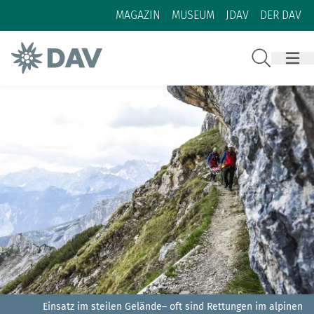
Zum Inhalt
Zur Footer-Navigation
MAGAZIN
MUSEUM
JDAV
DER DAV
Suche
Einsatz im steilen Gelände– oft sind Rettungen im alpinen