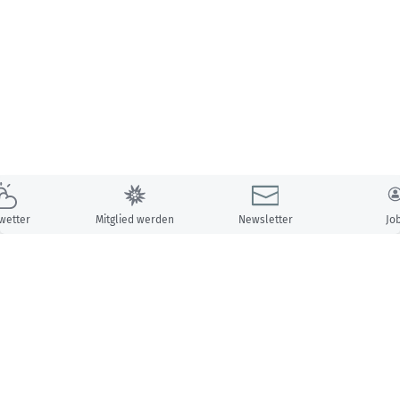
wetter
Mitglied werden
Newsletter
Jo
Unsere Partner: