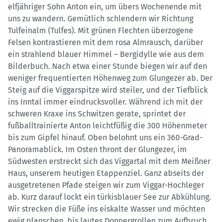
elfjähriger Sohn Anton ein, um übers Wochenende mit
uns zu wandern. Gemütlich schlendern wir Richtung
Tulfeinalm (Tulfes). Mit grünen Flechten überzogene
Felsen kontrastieren mit dem rosa Almrausch, darüber
ein strahlend blauer Himmel – Bergidylle wie aus dem
Bilderbuch. Nach etwa einer Stunde biegen wir auf den
weniger frequentierten Höhenweg zum Glungezer ab. Der
Steig auf die Viggarspitze wird steiler, und der Tiefblick
ins Inntal immer eindrucksvoller. Während ich mit der
schweren Kraxe ins Schwitzen gerate, sprintet der
fußballtrainierte Anton leichtfüßig die 300 Höhenmeter
bis zum Gipfel hinauf. Oben belohnt uns ein 360-Grad-
Panoramablick. Im Osten thront der Glungezer, im
Südwesten erstreckt sich das Viggartal mit dem Meißner
Haus, unserem heutigen Etappenziel. Ganz abseits der
ausgetretenen Pfade steigen wir zum Viggar-Hochleger
ab. Kurz darauf lockt ein türkisblauer See zur Abkühlung.
Wir strecken die Füße ins eiskalte Wasser und möchten
ewig planschen, bis lautes Donnergrollen zum Aufbruch