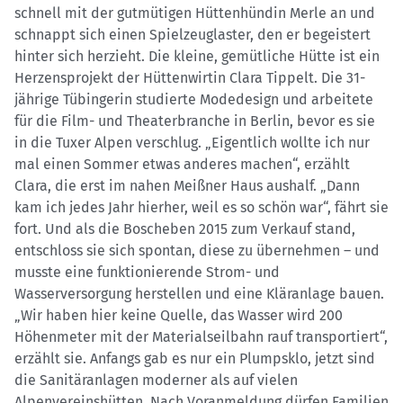
schnell mit der gutmütigen Hüttenhündin Merle an und
schnappt sich einen Spielzeuglaster, den er begeistert
hinter sich herzieht. Die kleine, gemütliche Hütte ist ein
Herzensprojekt der Hüttenwirtin Clara Tippelt. Die 31-
jährige Tübingerin studierte Modedesign und arbeitete
für die Film- und Theaterbranche in Berlin, bevor es sie
in die Tuxer Alpen verschlug. „Eigentlich wollte ich nur
mal einen Sommer etwas anderes machen“, erzählt
Clara, die erst im nahen Meißner Haus aushalf. „Dann
kam ich jedes Jahr hierher, weil es so schön war“, fährt sie
fort. Und als die Boscheben 2015 zum Verkauf stand,
entschloss sie sich spontan, diese zu übernehmen – und
musste eine funktionierende Strom- und
Wasserversorgung herstellen und eine Kläranlage bauen.
„Wir haben hier keine Quelle, das Wasser wird 200
Höhenmeter mit der Materialseilbahn rauf transportiert“,
erzählt sie. Anfangs gab es nur ein Plumpsklo, jetzt sind
die Sanitäranlagen moderner als auf vielen
Alpenvereinshütten. Nach Voranmeldung dürfen Familien