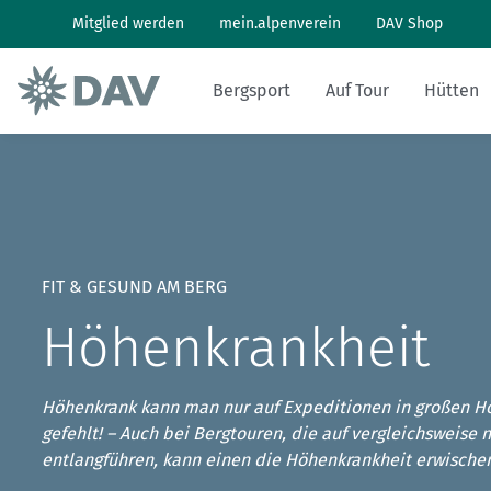
Mitglied werden
mein.alpenverein
DAV Shop
Bergsport
Auf Tour
Hütten
Wandern: So geht's
Wandern und Bergsteigen
Hüttenbesuch
Klimaschutz in den Alpen
Pflanzen und Tiere
Alpines Museum
Aktuelles Heft
Bergwetter
Klettern: So geht's
Skitouren
Arbeiten auf Hütten
Klimawandel in den Alpen
Naturschutz
Geschichte
Archiv
Bergbericht
FIT & GESUND AM BERG
Klettersteig: So geht's
Tourenplanung
Geschichten von draußen
Lawinenlagebericht
Höhenkrankheit
Mountainbiken: So geht's
DAV Panorama App
Hüttensuche
Höhenkrank kann man nur auf Expeditionen in großen H
Last-Minute-Hüttenbett
gefehlt! – Auch bei Bergtouren, die auf vergleichsweise
entlangführen, kann einen die Höhenkrankheit erwische