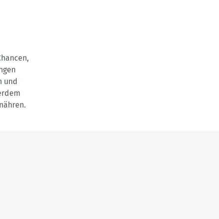
 Chancen,
ingen
n und
ßerdem
rnähren.