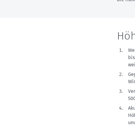
Höh
Wer
bis
wei
Ge
Wir
Ve
50
Ak
Höh
un