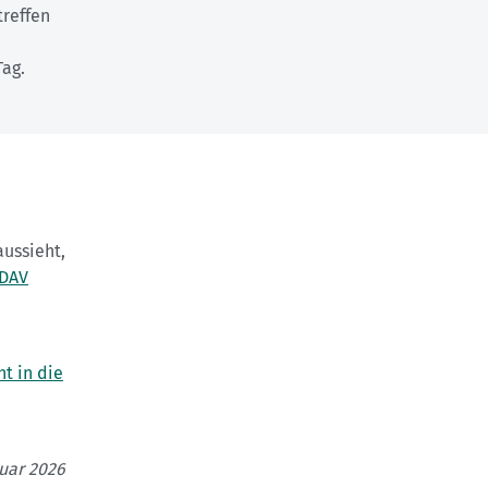
treffen
 Tag.
aussieht,
DAV
t in die
ruar 2026