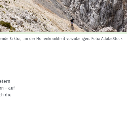
Skitouren: So geht's
Tourenplanung
Wandern und Bergsteigen
Wettkampfklettern
idende Faktor, um der Höhenkrankheit vorzubeugen.
Foto: AdobeStock
etern
n – auf
ch die