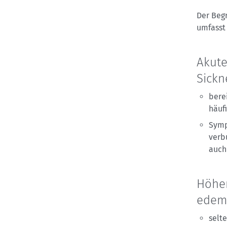
Der Beg
umfasst
Akute
Sickn
bere
häuf
Symp
verb
auch
Höhe
edem
selt