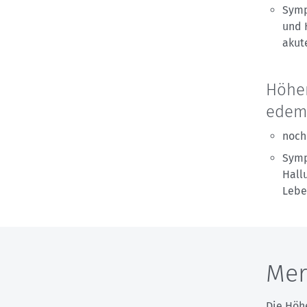
Symp
und 
akut
Höhen
edem
noch
Symp
Hall
Lebe
Mer
Die Höhe