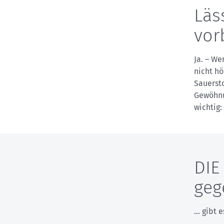
Läs
vor
Ja. – We
nicht hö
Sauersto
Gewöhnu
wichtig:
DIE
geg
… gibt e