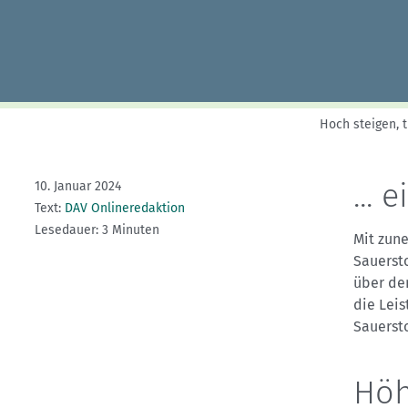
Kletterhallensuche
Hoch steigen, 
...
10. Januar 2024
Text:
DAV Onlineredaktion
Lesedauer: 3 Minuten
Mit zun
Sauersto
über de
die Leis
Sauerst
Höh