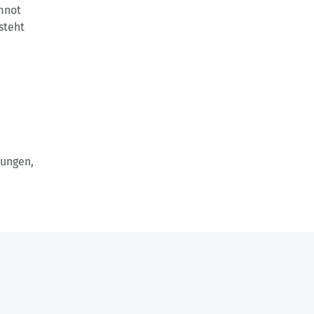
mnot
steht
bungen,