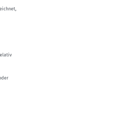
eichnet,
elativ
oder