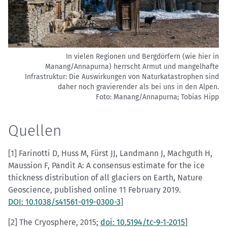
In vielen Regionen und Bergdörfern (wie hier in
Manang/Annapurna) herrscht Armut und mangelhafte
Infrastruktur: Die Auswirkungen von Naturkatastrophen sind
daher noch gravierender als bei uns in den Alpen.
Foto: Manang/Annapurna; Tobias Hipp
Quellen
[1] Farinotti D, Huss M, Fürst JJ, Landmann J, Machguth H,
Maussion F, Pandit A: A consensus estimate for the ice
thickness distribution of all glaciers on Earth, Nature
Geoscience, published online 11 February 2019.
DOI: 10.1038/s41561-​019-0300-3
]
[2] The Cryosphere, 2015;
doi: 10.5194/tc-9-1-2015
]