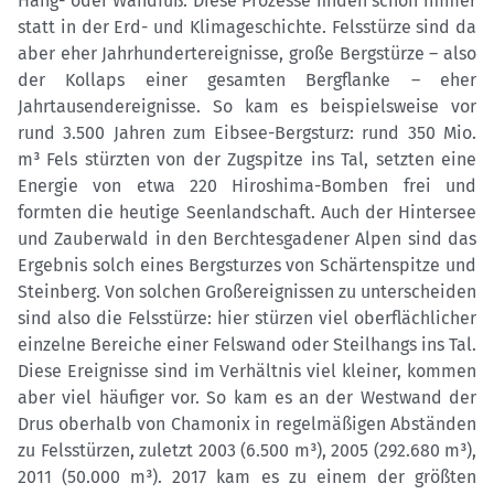
Hang- oder Wandfuß. Diese Prozesse finden schon immer
statt in der Erd- und Klimageschichte. Felsstürze sind da
aber eher Jahrhundertereignisse, große Bergstürze – also
der Kollaps einer gesamten Bergflanke – eher
Jahrtausendereignisse. So kam es beispielsweise vor
rund 3.500 Jahren zum Eibsee-Bergsturz: rund 350 Mio.
m³ Fels stürzten von der Zugspitze ins Tal, setzten eine
Energie von etwa 220 Hiroshima-Bomben frei und
formten die heutige Seenlandschaft. Auch der Hintersee
und Zauberwald in den Berchtesgadener Alpen sind das
Ergebnis solch eines Bergsturzes von Schärtenspitze und
Steinberg. Von solchen Großereignissen zu unterscheiden
sind also die Felsstürze: hier stürzen viel oberflächlicher
einzelne Bereiche einer Felswand oder Steilhangs ins Tal.
Diese Ereignisse sind im Verhältnis viel kleiner, kommen
aber viel häufiger vor. So kam es an der Westwand der
Drus oberhalb von Chamonix in regelmäßigen Abständen
zu Felsstürzen, zuletzt 2003 (6.500 m³), 2005 (292.680 m³),
2011 (50.000 m³). 2017 kam es zu einem der größten