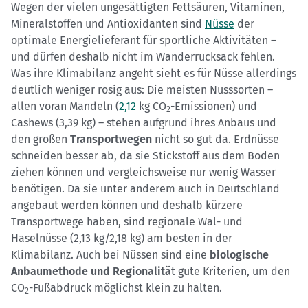
Wegen der vielen ungesättigten Fettsäuren, Vitaminen,
Mineralstoffen und Antioxidanten sind
Nüsse
der
optimale Energielieferant für sportliche Aktivitäten –
und dürfen deshalb nicht im Wanderrucksack fehlen.
Was ihre Klimabilanz angeht sieht es für Nüsse allerdings
deutlich weniger rosig aus: Die meisten Nusssorten –
allen voran Mandeln (
2,12
kg CO
-Emissionen) und
2
Cashews (3,39 kg) – stehen aufgrund ihres Anbaus und
den großen
Transportwegen
nicht so gut da. Erdnüsse
schneiden besser ab, da sie Stickstoff aus dem Boden
ziehen können und vergleichsweise nur wenig Wasser
benötigen. Da sie unter anderem auch in Deutschland
angebaut werden können und deshalb kürzere
Transportwege haben, sind regionale Wal- und
Haselnüsse (2,13 kg/2,18 kg) am besten in der
Klimabilanz. Auch bei Nüssen sind eine
biologische
Anbaumethode und Regionalitä
t gute Kriterien, um den
CO
-Fußabdruck möglichst klein zu halten.
2