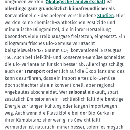
umgangen werden.
Ökologische Landwirtschaft
ist
allerdings ganz grundsätzlich klimafreundlicher
als
Konventionelle - das belegen verschiedene
Studien
. Hier
werden keine chemisch-synthetischen Pestizide und
mineralische Düngemittel, die in ihrer Herstellung
besonders viele Treibhausgase freisetzen, eingesetzt. Ein
Kilogramm frisches Bio-Gemüse verursacht
beispielsweise 127 Gramm CO
, konventionell Erzeugtes
2
150. Auch bei Tiefkühl- und Konserven-Gemüse schneidet
die Bio-Variante an für sich besser ab. Allerdings schlägt
auch der
Transport
ordentlich auf die Ökobilanz und das
kann dazu führen, dass ein importiertes Bio-Gemüse
doch schlechter als ein konventionell, aber regional
Angebautes abschneidet. Wer
saisonal
einkauft, spart
zusätzlich Emissionen ein - schließlich fällt die benötige
Energie zur langen Kühlung oder langen Importwegen
weg. Auch wenn die Plastikfolie bei der Bio-Gurke in
ihrer Klimabilanz eher wenig ins Gewicht fällt –
vermeiden ist natürlich immer besser, sofern es möglich