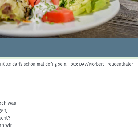
Skitouren: So geht's
Tourenplanung
Wandern und Bergsteigen
Wettkampfklettern
 Hütte darfs schon mal deftig sein.
Foto: DAV/Norbert Freudenthaler
och was
gen,
acht?
nn wir