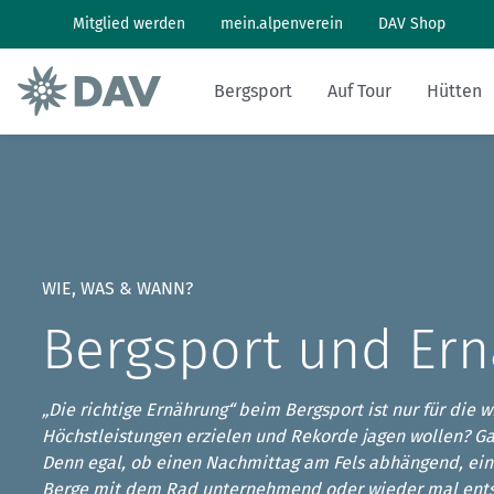
Mitglied werden
mein.alpenverein
DAV Shop
Bergsport
Auf Tour
Hütten
Wandern: So geht's
Wandern und Bergsteigen
Hüttenbesuch
Klimaschutz in den Alpen
Pflanzen und Tiere
Alpines Museum
Aktuelles Heft
Bergwetter
Klettern: So geht's
Skitouren
Arbeiten auf Hütten
Klimawandel in den Alpen
Naturschutz
Geschichte
Archiv
Bergbericht
WIE, WAS & WANN?
Klettersteig: So geht's
Tourenplanung
Geschichten von draußen
Lawinenlagebericht
Bergsport und Er
Mountainbiken: So geht's
DAV Panorama App
Hüttensuche
„Die richtige Ernährung“ beim Bergsport ist nur für die w
Last-Minute-Hüttenbett
Höchstleistungen erzielen und Rekorde jagen wollen? Ga
Denn egal, ob einen Nachmittag am Fels abhängend, eine
Berge mit dem Rad unternehmend oder wieder mal ents