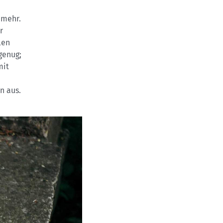
 mehr.
r
len
genug;
mit
n aus.