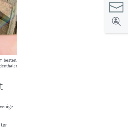
am besten.
denthaler
t
wenige
iter