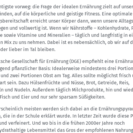
tigste vorweg: die Frage der idealen Ernährung zielt auf unse
nden, auf die körperliche und geistige Fitness. Eine optimale
sbereitschaft erreicht unser Körper dann, wenn unsere Alltag
en und vollwertig ist. Wenn wir Nährstoffe – Kohlenhydrate, 
e sowie Vitamine und Mineralien – täglich und langfristig in 
n Mix zu uns nehmen. Dabei ist es nebensächlich, ob wir auf 
der lieber im Tal bleiben.
sche Gesellschaft für Ernährung (DGE) empfiehlt eine Ernähru
gend pflanzlicher Basis: Idealerweise mindestens drei Portio
nd zwei Portionen Obst am Tag. Alles sollte möglichst frisch
art sein. Dazu Hülsenfrüchte und Nüsse, Brot, Getreide, Reis,
eln und Nudeln. Außerdem täglich Milchprodukte, hin und wie
 Fisch und Eier und nur sehr sparsam Süßigkeiten.
rscheinlich meisten werden sich dabei an die Ernährungspyr
, die in der Schule erklärt wurde. In letzter Zeit wurde diese
 und verfeinert. Und wo bis in die frühen 2000er Jahre noch
ydrathaltige Lebensmittel das Gros der empfohlenen Nahrun