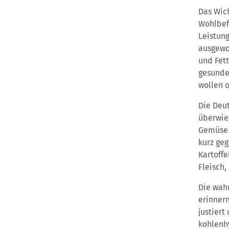
Das Wich
Wohlbefi
Leistung
ausgewog
und Fett
gesunde
wollen o
Die Deut
überwie
Gemüse u
kurz geg
Kartoff
Fleisch,
Die wah
erinnern
justiert
kohlenh