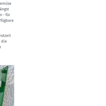
 Gemüse
längst
 - für
rfügbare
rotzeit
 die
e