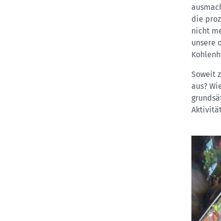
ausmach
die proz
nicht me
unsere o
Kohlenh
Soweit z
aus? Wi
grundsä
Aktivitä