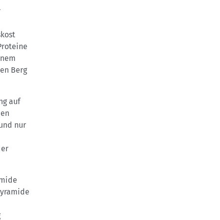
r
skost
Proteine
einem
den Berg
ng auf
nen
 und nur
der
amide
 Pyramide
g