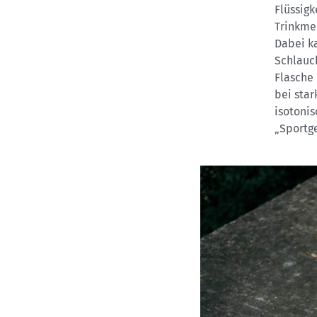
Flüssigk
Trinkme
Dabei ka
Schlauch
Flasche 
bei star
isotonis
„Sportge