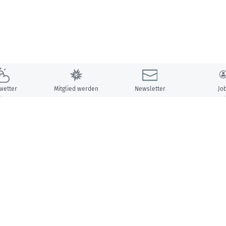
wetter
Mitglied werden
Newsletter
Jo
Unsere Partner: