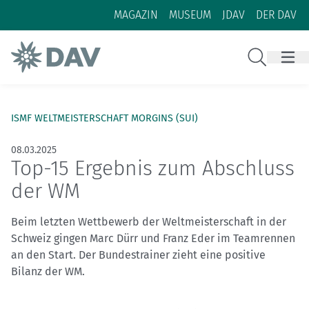
Zum Inhalt
Zur Footer-Navigation
MAGAZIN
MUSEUM
JDAV
DER DAV
Suche
ISMF WELTMEISTERSCHAFT MORGINS (SUI)
08.03.2025
Top-15 Ergebnis zum Abschluss
der WM
Beim letzten Wettbewerb der Weltmeisterschaft in der
Schweiz gingen Marc Dürr und Franz Eder im Teamrennen
an den Start. Der Bundestrainer zieht eine positive
Bilanz der WM.