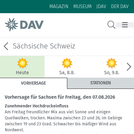
Zum Inhalt
Zur Footer-Navigation
MAGAZIN
MUSEUM
JDAV
DER DAV
Suche
Sächsische Schweiz
Heute
Sa, 8.8.
So, 9.8.
STATIONEN
VORHERSAGE
Vorhersage für Sachsen für Freitag, den 07.08.2026
Zunehmender Hochdruckeinfluss
Am Freitag freundlicher Mix aus viel Sonne und einigen
Quellwolken, trocken. Maxima zwischen 23 und 26, im Gebirge
zwischen 19 und 23 Grad. Schwacher bis mäßiger Wind aus
Nordwest.