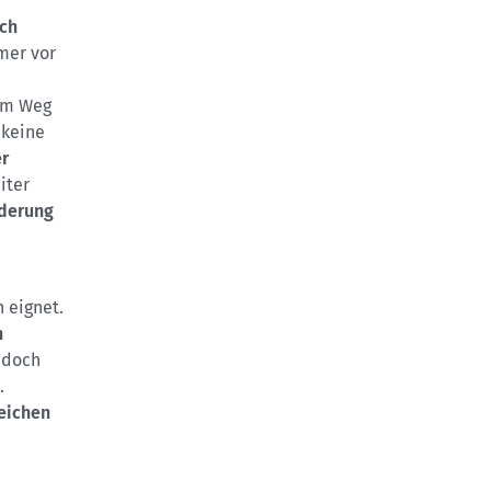
ich
mer vor
dem Weg
 keine
r
iter
derung
h eignet.
n
doch
.
eichen