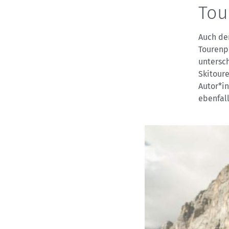
Tou
Auch de
Tourenp
untersc
Skitour
Autor*in
ebenfall