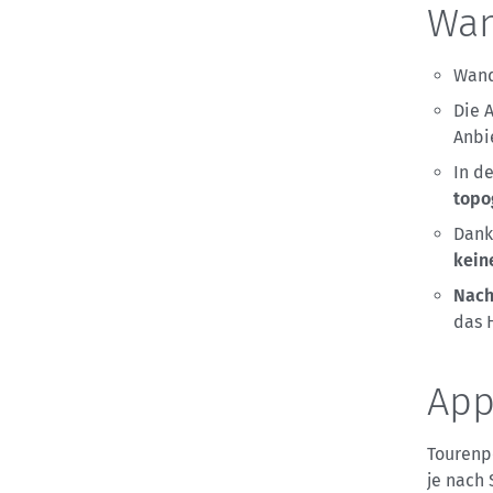
Wan
Wand
Die 
Anbi
In d
topo
Dan
kein
Nach
das 
App
Tourenp
je nach 