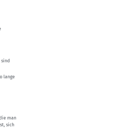
e
 sind
so lange
n
 die man
t, sich