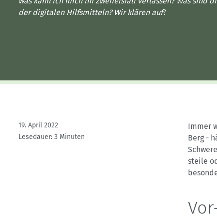
Kletterhallensuche
was kann ich mich im Zweifelsfall verlassen? Was sind d
der digitalen Hilfsmitteln? Wir klären auf!
19. April 2022
Immer w
Lesedauer: 3 Minuten
Berg - h
Schwere
steile 
besonde
Vor