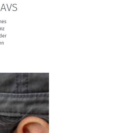
 AVS
nes
nz
der
en