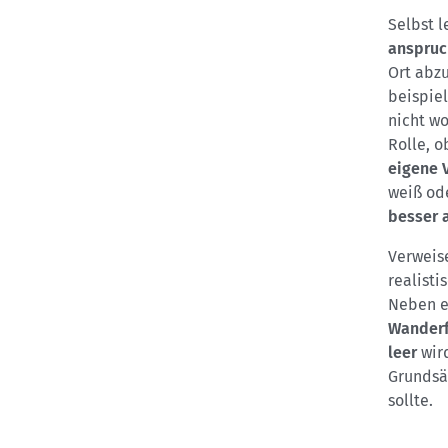
Selbst 
anspruc
Ort abzu
beispie
nicht wo
Rolle, o
eigene 
weiß ode
besser 
Verweis
realisti
Neben e
Wanderf
leer
wir
Grundsät
sollte.