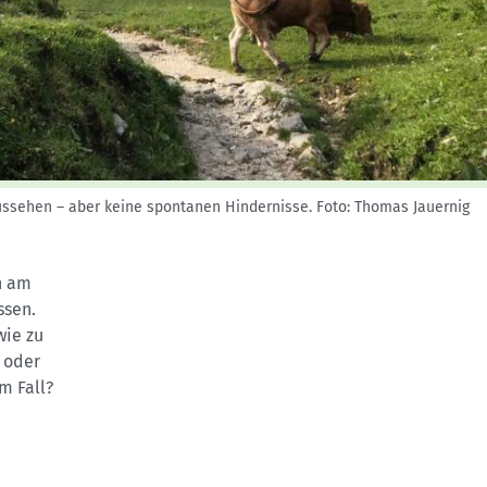
Skitouren: So geht's
Tourenplanung
Wandern und Bergsteigen
Wettkampfklettern
ssehen – aber keine spontanen Hindernisse.
Foto: Thomas Jauernig
n am
ssen.
wie zu
 oder
m Fall?