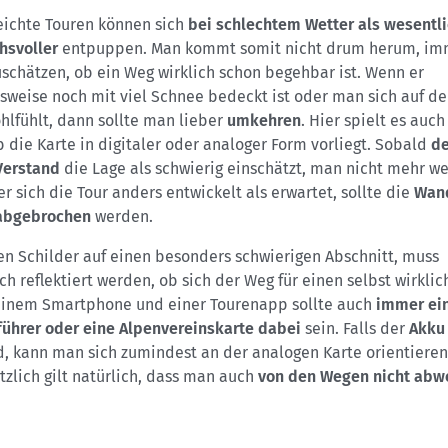
leichte Touren können sich
bei schlechtem Wetter
als wesentl
hsvoller
entpuppen. Man kommt somit nicht drum herum, im
schätzen, ob ein Weg wirklich schon begehbar ist. Wenn er
lsweise noch mit viel Schnee bedeckt ist oder man sich auf 
hlfühlt, dann sollte man lieber
umkehren
. Hier spielt es auch
b die Karte in digitaler oder analoger Form vorliegt. Sobald
de
Verstand
die Lage als schwierig einschätzt, man nicht mehr we
r sich die Tour anders entwickelt als erwartet, sollte die
Wan
abgebrochen
werden.
en Schilder auf einen besonders schwierigen Abschnitt, muss
sch reflektiert werden, ob sich der Weg für einen selbst wirklic
inem Smartphone und einer Tourenapp sollte auch
immer ei
ührer oder eine Alpenvereinskarte dabei
sein. Falls der
Akku
d, kann man sich zumindest an der analogen Karte orientieren
zlich gilt natürlich, dass man auch
von den Wegen nicht abw