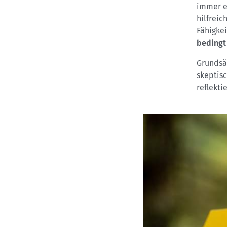
immer e
hilfreic
Fähigkei
bedingt
Grundsät
skeptis
reflekti