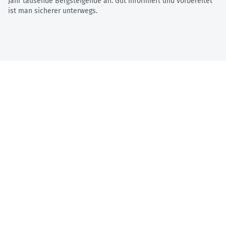
Jahr tausende Bergsteigende an. Gut informiert und vorbereitet
ist man sicherer unterwegs.