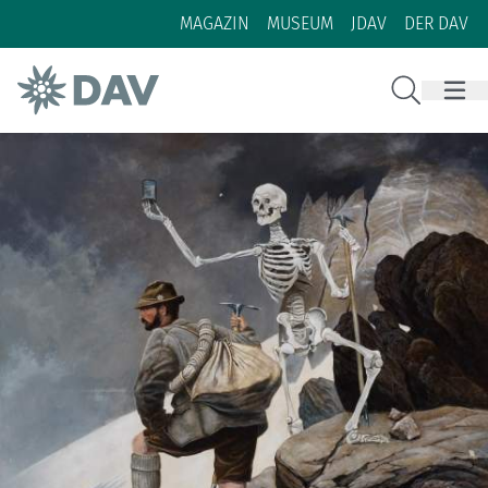
Zum Inhalt
Zur Footer-Navigation
MAGAZIN
MUSEUM
JDAV
DER DAV
Suche